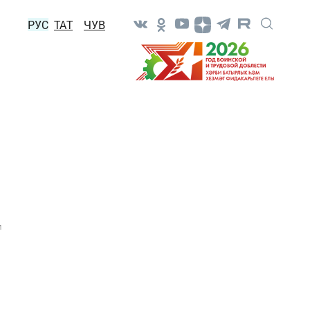
РУС
ТАТ
ЧУВ
1