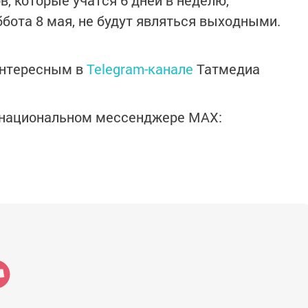
в, которые учатся 6 дней в неделю,
ббота 8 мая, не будут являться выходными.
интересным в
Telegram-канале
Татмедиа
в национальном мессенджере MАХ: