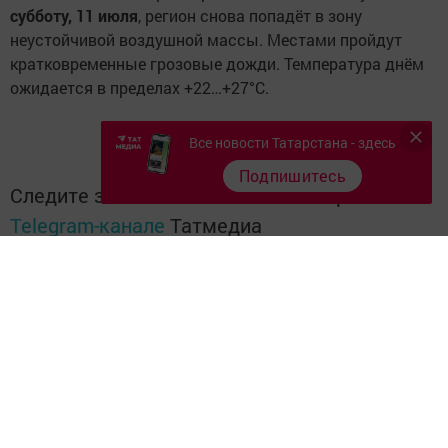
субботу, 11 июля
, регион снова попадёт в зону
неустойчивой воздушной массы. Местами пройдут
кратковременные грозовые дожди. Температура днём
ожидается в пределах +22…+27°C.
Все новости Татарстана - здесь
Подпишитесь
Следите за самым важным и интересным в
Telegram-канале
Татмедиа
Читайте новости Татарстана в
национальном мессенджере MАХ:
https://max.ru/tatmedia
Перейти на страницу новости