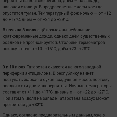
вероятны на востоке региона, днём — на западе,
включая столицу. В предрассветные часы кое-где
опустится туман. Температурный фон: ночью — от +12
до +17°C, днём — от +24 до +29°C.
В ночь на 8 июля
ещё возможны небольшие
кратковременные дожди, однако днём существенных
осадков не прогнозируется. Столбики термометров
покажут: ночью +10…+15°C, днём +23…+28°C.
9 и 10 июля
Татарстан окажется на юго-западной
периферии антициклона. В республику начнёт
поступать жаркая и сухая воздушная масса, поэтому
осадки в эти дни маловероятны. Ночные температуры
составят от +11 до +17°C, дневные — от +22 до +27°C.
При этом 9 июля на западе Татарстана воздух может
прогреться до
+32°C
.
Однако, согласно предварительным данным, уже
в