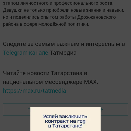
этапом личностного и профессионального роста.
Девушки не только приобрели новые знания и навыки,
но и поделились опытом работы Дрожжановского
района в сфере молодёжной политики.
Следите за самым важным и интересным в
Telegram-канале
Татмедиа
Читайте новости Татарстана в
национальном мессенджере MАХ:
https://max.ru/tatmedia
Перейти на страницу новости