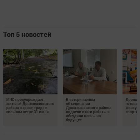
Топ 5 новостей
МЧС предупреждает
В ветеринарном
Дрожжа
жителей Дрожжановского
объединении
готовит
района о грозе, граде и
Дрожжановского района
физкул
сильном ветре 31 июля
подвели итоги работы и
спорти
обсудили планы на
будущее