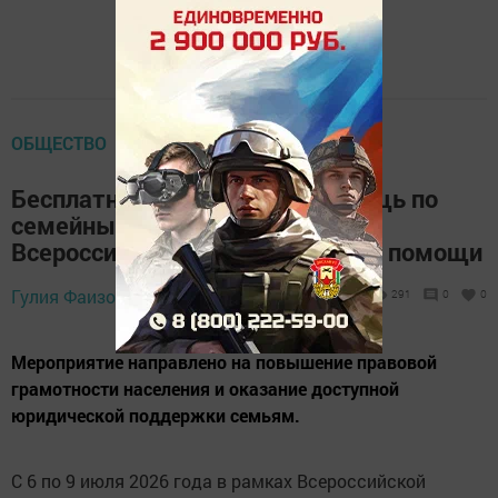
ОБЩЕСТВО
Бесплатная юридическая помощь по
семейным вопросам – в рамках
Всероссийской недели правовой помощи
Гулия Фаизова,
6 июля 2026 - 19:28
291
0
0
Мероприятие направлено на повышение правовой
грамотности населения и оказание доступной
юридической поддержки семьям.
С 6 по 9 июля 2026 года в рамках Всероссийской