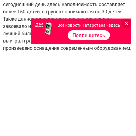
сегодняшний день здесь наполняемость составляет
более 150 детей, в группах занимаются по 30 детей.
Также данное дошкольное учреждение первым
Все новости Татарстана - здесь
завоевало имя в республиканском конкурсе «Самый
лучший билингвальный детский сад» в районе и
Подпишитесь
выиграл грант. По данной программе здесь
произведено оснащение современным оборудованием,
на котором дети занимаются с удовольствием.
ФОТОРЕПОРТАЖ
Открытие детского сада
"Солнышко" в Дрожжановском районе после
капитального ремонта
Следите за самым важным и интересным в
Telegram-канале
Татмедиа
Читайте новости Татарстана в