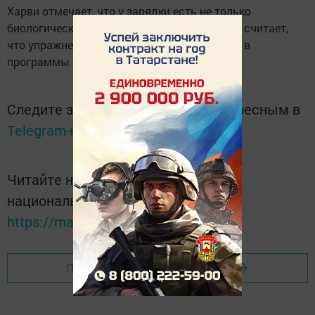
Харви отмечает, что у зарядки есть не только
биологические, но и социальные плюсы. Он считает,
что упражнения необходимо интегрировать в
программы по борьбе с депрессией.
Следите за самым важным и интересным в
Telegram-канале
Татмедиа
Читайте новости Татарстана в
национальном мессенджере MАХ:
https://max.ru/tatmedia
Перейти на страницу новости