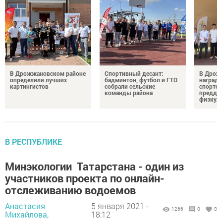
В Дрожжановском районе
Спортивный десант:
В Дрож
определили лучших
бадминтон, футбол и ГТО
награди
картингистов
собрали сельские
спортсм
команды района
преддв
физкул
В РЕСПУБЛИКЕ
Минэкологии Татарстана - один из
участников проекта по онлайн-
отслеживанию водоемов
Анастасия
5 января 2021 -
1266
0
0
Михайлова,
18:12