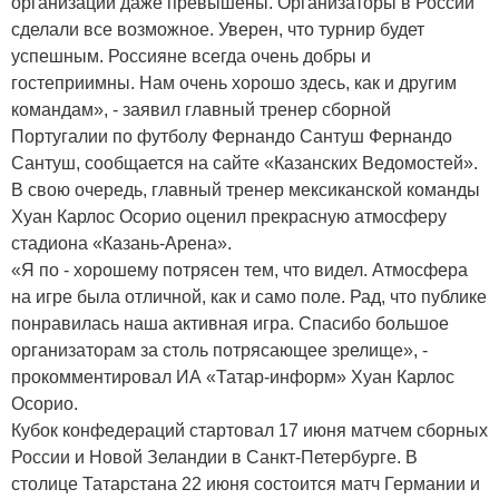
организации даже превышены. Организаторы в России
сделали все возможное. Уверен, что турнир будет
успешным. Россияне всегда очень добры и
гостеприимны. Нам очень хорошо здесь, как и другим
командам», - заявил главный тренер сборной
Португалии по футболу Фернандо Сантуш Фернандо
Сантуш, сообщается на сайте «Казанских Ведомостей».
В свою очередь, главный тренер мексиканской команды
Хуан Карлос Осорио оценил прекрасную атмосферу
стадиона «Казань-Арена».
«Я по - хорошему потрясен тем, что видел. Атмосфера
на игре была отличной, как и само поле. Рад, что публике
понравилась наша активная игра. Спасибо большое
организаторам за столь потрясающее зрелище», -
прокомментировал ИА «Татар-информ» Хуан Карлос
Осорио.
Кубок конфедераций стартовал 17 июня матчем сборных
России и Новой Зеландии в Санкт-Петербурге. В
столице Татарстана 22 июня состоится матч Германии и