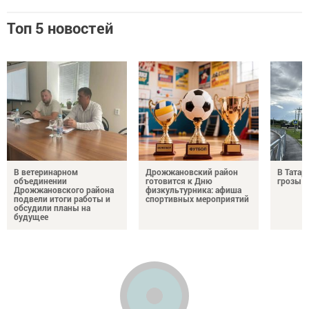
Топ 5 новостей
В ветеринарном
Дрожжановский район
В Татар
объединении
готовится к Дню
грозы и
Дрожжановского района
физкультурника: афиша
подвели итоги работы и
спортивных мероприятий
обсудили планы на
будущее