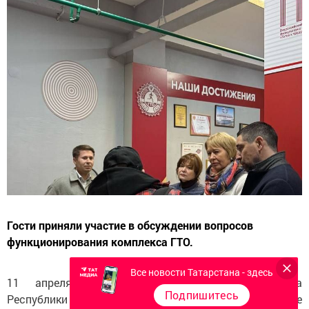
Гости приняли участие в обсуждении вопросов
функционирования комплекса ГТО.
Все новости Татарстана - здесь
11 апреля депутаты Государственного Совета
Подпишитесь
Республики Татарстан седьмого созыва в составе