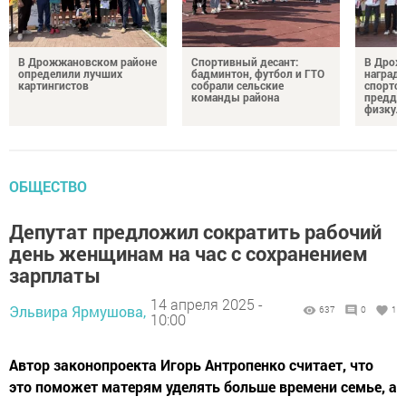
В Дрожжановском районе
Спортивный десант:
В Дрож
определили лучших
бадминтон, футбол и ГТО
награди
картингистов
собрали сельские
спортсм
команды района
преддв
физкул
ОБЩЕСТВО
Депутат предложил сократить рабочий
день женщинам на час с сохранением
зарплаты
14 апреля 2025 -
Эльвира Ярмушова,
637
0
1
10:00
Автор законопроекта Игорь Антропенко считает, что
это поможет матерям уделять больше времени семье, а