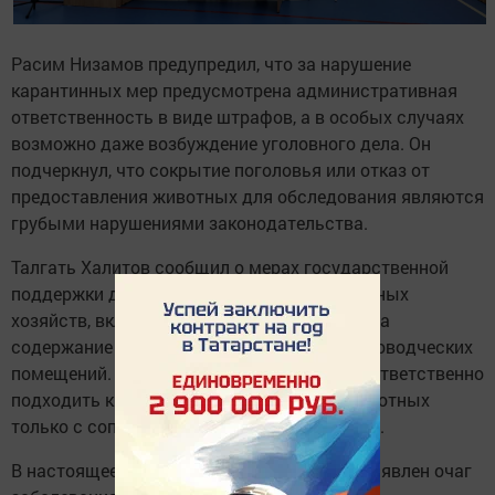
Расим Низамов предупредил, что за нарушение
карантинных мер предусмотрена административная
ответственность в виде штрафов, а в особых случаях
возможно даже возбуждение уголовного дела. Он
подчеркнул, что сокрытие поголовья или отказ от
предоставления животных для обследования являются
грубыми нарушениями законодательства.
Талгать Халитов сообщил о мерах государственной
поддержки для владельцев личных подсобных
хозяйств, включая увеличенные субсидии на
содержание коров и строительство животноводческих
помещений. При этом он призвал жителей ответственно
подходить к покупке скота, приобретая животных
только с сопроводительными документами.
В настоящее время в хозяйстве, где был выявлен очаг