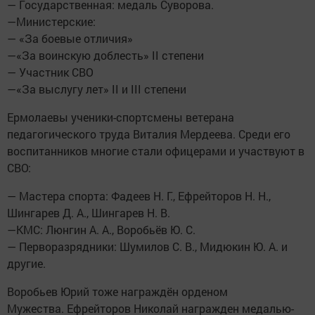
— Государственная: медаль Суворова.
—Министерские:
— «За боевые отличия»
—«За воинскую доблесть» II степени
— Участник СВО
—«За выслугу лет» II и III степени
Ермолаевы ученики-спортсмены ветерана
педагогического труда Виталия Мердеева. Среди его
воспитанников многие стали офицерами и участвуют в
СВО:
— Мастера спорта: Фадеев Н. Г., Ефрейторов Н. Н.,
Шингарев Д. А., Шингарев Н. В.
—КМС: Люнгин А. А., Воробьёв Ю. С.
— Перворазрядники: Шумилов С. В., Мидюкин Ю. А. и
другие.
Воробьев Юрий тоже награждён орденом
Мужества. Ефрейторов Николай награжден медалью-