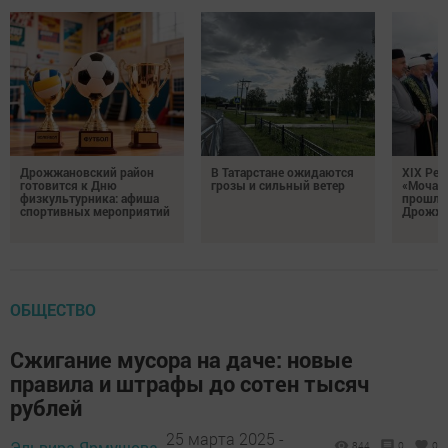
Дрожжановский район
В Татарстане ожидаются
XIX Рел
готовится к Дню
грозы и сильный ветер
«Мочале
физкультурника: афиша
прошли
спортивных мероприятий
Дрожжа
ОБЩЕСТВО
Сжигание мусора на даче: новые
правила и штрафы до сотен тысяч
рублей
25 марта 2025 -
Эльвира Ярмушова,
844
0
0