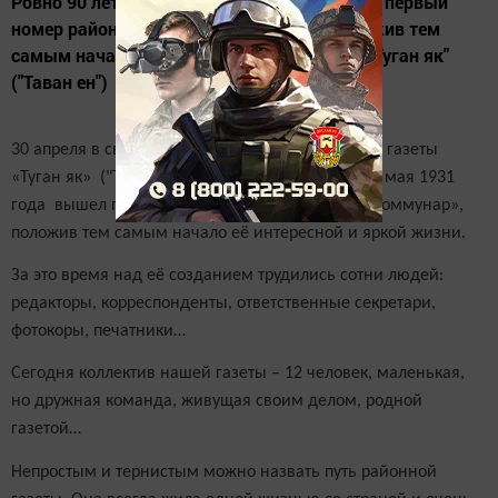
Ровно 90 лет назад 1 мая 1931 года вышел первый
номер районной газеты «Коммунар», положив тем
самым начало интересной и яркой жизни "Туган як"
("Таван ен")
30 апреля в свет вышел 9425-й номер районной газеты
«Туган як» ("Таван ен"). А ровно 90 лет назад 1 мая 1931
года вышел первый номер районной газеты «Коммунар»,
положив тем самым начало её интересной и яркой жизни.
За это время над её созданием трудились сотни людей:
редакторы, корреспонденты, ответственные секретари,
фотокоры, печатники…
Сегодня коллектив нашей газеты – 12 человек, маленькая,
но дружная команда, живущая своим делом, родной
газетой…
Непростым и тернистым можно назвать путь районной