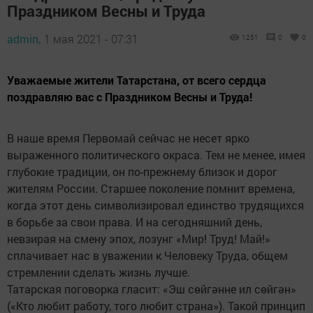
Праздником Весны и Труда
admin,
1 мая 2021 - 07:31
1251
0
0
Уважаемые жители Татарстана, от всего сердца
поздравляю вас с Праздником Весны и Труда!
В наше время Первомай сейчас не несет ярко
выраженного политического окраса. Тем не менее, имея
глубокие традиции, он по-прежнему близок и дорог
жителям России. Старшее поколение помнит времена,
когда этот день символизировал единство трудящихся
в борьбе за свои права. И на сегодняшний день,
невзирая на смену эпох, лозунг «Мир! Труд! Май!»
сплачивает нас в уважении к Человеку Труда, общем
стремлении сделать жизнь лучше.
Татарская поговорка гласит: «Эш сөйгәнне ил сөйгән»
(«Кто любит работу, того любит страна»). Такой принцип