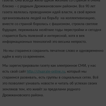
газеты. Она всегда жила одной жизнью со страной и очень
близко – с родным Дрожжановским районом. Все 90 лет
газета являлась проводником идей власти, в своё время
организовывала людей на борьбу на коллективизацию,
вместе со страной боролась с фашизмом, строила светлое
будущее, переживала нелёгкие годы перестройки и сегодня
старается быть полезной и интересной, хотя в век
информационных технологий это весьма непросто.
Но мы стараемся сохранить печатное слово и одновременно
идём в ногу со временем.
Мы зарегистрировали газету как электронное СМИ, у нас
есть свой сайт
http://chuprale-online.ru
, который мы
стараемся развивать, есть группы в социальных сетях. Всё
это позволяет узнавать новости и читать об успехах своих
земляков тем, кто живёт за пределами родного
Дрожжановского района.