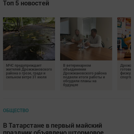
Топ 5 новостей
МЧС предупреждает
В ветеринарном
Дрожжа
жителей Дрожжановского
объединении
готовит
района о грозе, граде и
Дрожжановского района
физкул
сильном ветре 31 июля
подвели итоги работы и
спорти
обсудили планы на
будущее
ОБЩЕСТВО
В Татарстане в первый майский
праздник объявлено штормовое