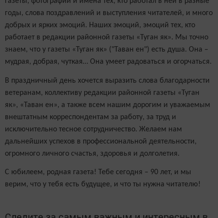
газеты, фотографии и имена тех, кто работал в ней в разные
годы, слова поздравлений и выступления читателей, и много
добрых и ярких эмоций. Наших эмоций, эмоций тех, кто
работает в редакции районной газеты «Туган як». Мы точно
знаем, что у газеты «Туган як» ("Таван ен") есть душа. Она –
мудрая, добрая, чуткая… Она умеет радоваться и огорчаться.
В праздничный день хочется выразить слова благодарности
ветеранам, коллективу редакции районной газеты «Туган
як», «Таван ен», а также всем нашим дорогим и уважаемым
внештатным корреспондентам за работу, за труд и
исключительно тесное сотрудничество. Желаем нам
дальнейших успехов в профессиональной деятельности,
огромного личного счастья, здоровья и долголетия.
С юбилеем, родная газета! Тебе сегодня – 90 лет, и мы
верим, что у тебя есть будущее, и что ты нужна читателю!
Следите за самым важным и интересным в