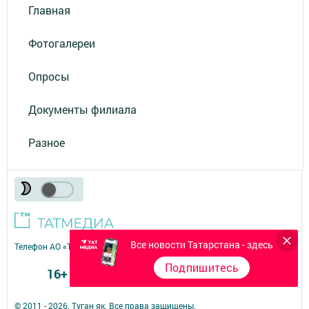
Главная
Фотогалереи
Опросы
Документы филиала
Разное
Все новости Татарстана - здесь
Телефон АО «ТАТМЕДИА»:
(843) 222 09 84
Подпишитесь
16+
© 2011 - 2026. Туган як. Все права защищены.