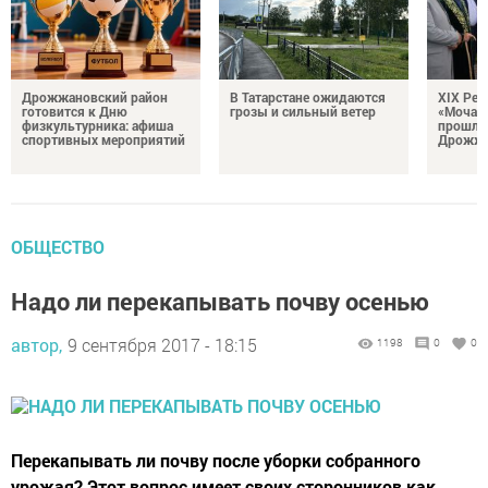
Дрожжановский район
В Татарстане ожидаются
XIX Рел
готовится к Дню
грозы и сильный ветер
«Мочале
физкультурника: афиша
прошли
спортивных мероприятий
Дрожжа
ОБЩЕСТВО
Надо ли перекапывать почву осенью
автор,
9 сентября 2017 - 18:15
1198
0
0
Перекапывать ли почву после уборки собранного
урожая? Этот вопрос имеет своих сторонников как