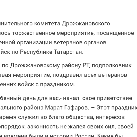
олнительного комитета Дрожжановского
лось торжественное мероприятие, посвященное
енной организации ветеранов органов
йск по Республике Татарстан.
 по Дрожжановскому району РТ, подполковник
ывая мероприятие, поздравил всех ветеранов
енних войск с праздником.
бенный день для вас,- начал своё приветствие
ального района Марат Гафаров. – Этот праздни
 время служил во благо общества, интересов
порядок, законность не жалея своих сил, своей
е времена были в истории России. Какие бы