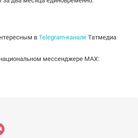
 за два месяца единовременно.
интересным в
Telegram-канале
Татмедиа
в национальном мессенджере MАХ: