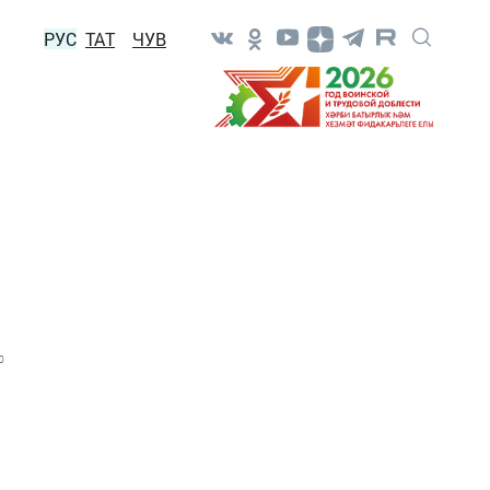
РУС
ТАТ
ЧУВ
0