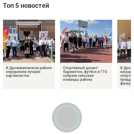
Топ 5 новостей
В Дрожжановском районе
Спортивный десант:
В Дрож
определили лучших
бадминтон, футбол и ГТО
награди
картингистов
собрали сельские
спортсм
команды района
преддв
физкул