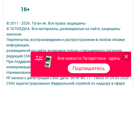
16+
© 2011 - 2026. Туган як. Все права защищены.
© ТАТМЕДИА. Все материалы, размещенные на сайте, защищены
законом.
Перепечатка, воспроизведение и распространение в любом объеме
информации,
размещенной на сайте, возможна только с письменного согласия
редакций СМИ.
Все новости Татарстана - здесь
При поддержке Республиканского агентства по печати и массовым
коммуникациям.
Подпишитесь
Наименование СМИ: Туган як
№ записи о регистрации СМИ, дата: Эл № ФС 77 - 78420 от 29.05.2020
СМИ зарегистрированно Федеральной службой по надзору в сфере
связи,
информационных технологий и массовых коммуникаций
ФИО главного редактора: Фаизова Гулия Вакифовна
Адрес редакции: 422470, Российская Федерация, Республика
Татарстан, Дрожжановский район, село Старое Дрожжаное улица
А.Абязова, д.5
Телефон редакции: Тел.: 8 (843-75) 2-26-42 Факс: 8 (843-75) 2-23-43
Для сообщений о фактах коррупции электронная почта редакции:
tuganyak@bk.ru