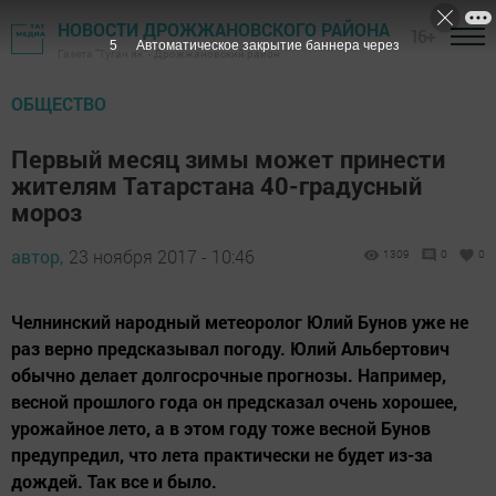
НОВОСТИ ДРОЖЖАНОВСКОГО РАЙОНА
16+
5
Автоматическое закрытие баннера через
Газета "Туган як" - Дрожжановский район
ОБЩЕСТВО
Первый месяц зимы может принести
жителям Татарстана 40-градусный
мороз
автор,
23 ноября 2017 - 10:46
1309
0
0
Челнинский народный метеоролог Юлий Бунов уже не
раз верно предсказывал погоду. Юлий Альбертович
обычно делает долгосрочные прогнозы. Например,
весной прошлого года он предсказал очень хорошее,
урожайное лето, а в этом году тоже весной Бунов
предупредил, что лета практически не будет из-за
дождей. Так все и было.