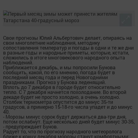
Свои прогнозы Юлий Альбертович делает, опираясь на
свои многолетние наблюдения, методику
сопоставления температур и погоды в одни и те же дни
в разные годы и народные приметы, которые, кстати,
сложились в итоге многовекового народного опыта
наблюдений.
Приближается декабрь, и мы попросили Бунова
сообщить, какой, по его мнению, погода будет в
последний месяц года и перед Новогодними
праздниками. Прогноз у Бунова леденящий.
Вплоть до 7 декабря в городе будет относительно
тепло. С 7 декабря начнется похолодание. Во второй
декаде будет не просто холодно, а очень холодно.
Столбик термометра опустится до минус 35-ти
градусов, а примерно 15-18-го числа упадет и до минус
40.
- Морозы минус сорок будут держаться два-три дня,
потом ослабнут. Еще несколько дней будет минус 30-35,
- предупреждает Бунов.
Радует то, что по прогнозу народного метеоролога
ближе к концу декабря морозы станут комфортными: