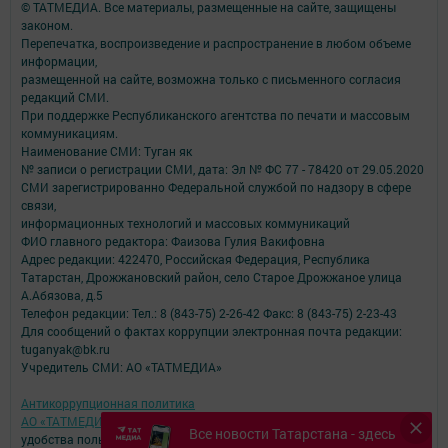
© ТАТМЕДИА. Все материалы, размещенные на сайте, защищены
законом.
Перепечатка, воспроизведение и распространение в любом объеме
информации,
размещенной на сайте, возможна только с письменного согласия
редакций СМИ.
При поддержке Республиканского агентства по печати и массовым
коммуникациям.
Наименование СМИ: Туган як
№ записи о регистрации СМИ, дата: Эл № ФС 77 - 78420 от 29.05.2020
СМИ зарегистрированно Федеральной службой по надзору в сфере
связи,
информационных технологий и массовых коммуникаций
ФИО главного редактора: Фаизова Гулия Вакифовна
Адрес редакции: 422470, Российская Федерация, Республика
Татарстан, Дрожжановский район, село Старое Дрожжаное улица
А.Абязова, д.5
Телефон редакции: Тел.: 8 (843-75) 2-26-42 Факс: 8 (843-75) 2-23-43
Для сообщений о фактах коррупции электронная почта редакции:
tuganyak@bk.ru
Учредитель СМИ: АО «ТАТМЕДИА»
Антикоррупционная политика
АО «ТАТМЕДИА» использует «cookie»
для персонализации сервисов и
Все новости Татарстана - здесь
удобства пользователей сайтом.