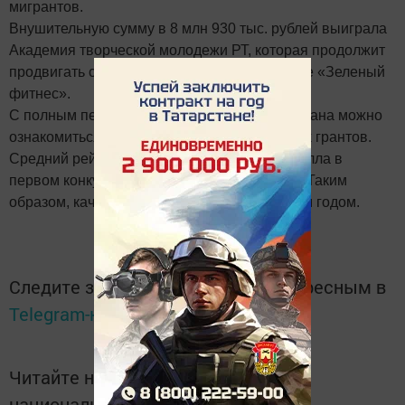
мигрантов.
Внушительную сумму в 8 млн 930 тыс. рублей выиграла
Академия творческой молодежи РТ, которая продолжит
продвигать социально-спортивное движение «Зеленый
фитнес».
С полным перечнем победителей из Татарстана можно
ознакомиться на
сайте
Фонда президентских грантов.
Средний рейтинг проектов вырос с 49,34 балла в
первом конкурсе до 54,69 балла во втором. Таким
образом, качество проектов растет с каждым годом.
Следите за самым важным и интересным в
Telegram-канале
Татмедиа
Читайте новости Татарстана в
национальном мессенджере MАХ: