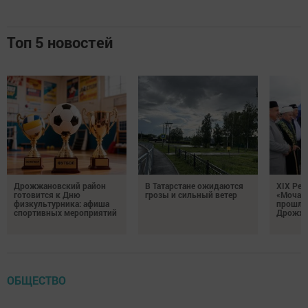
Топ 5 новостей
Дрожжановский район
В Татарстане ожидаются
XIX Рел
готовится к Дню
грозы и сильный ветер
«Мочале
физкультурника: афиша
прошли
спортивных мероприятий
Дрожжа
ОБЩЕСТВО