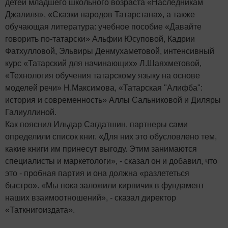
детей младшего школьного возраста «Наследникам
Джалиля», «Сказки народов Татарстана», а также
обучающая литература: учебное пособие «Давайте
говорить по-татарски» Альфии Юсуповой, Кадрии
Фатхулловой, Эльвиры Денмухаметовой, интенсивный
курс «Татарский для начинающих» Л.Шаяхметовой,
«Технология обучения татарскому языку на основе
моделей речи» Н.Максимова, «Татарская "Алифба":
история и современность» Аллы Сальниковой и Диляры
Галиуллиной.
Как пояснил Ильдар Сагдатшин, партнеры сами
определили список книг. «Для них это обусловлено тем,
какие книги им принесут выгоду. Этим занимаются
специалисты и маркетологи», - сказал он и добавил, что
это - пробная партия и она должна «разлететься
быстро». «Мы пока заложили кирпичик в фундамент
наших взаимоотношений», - сказал директор
«Таткнигоиздата».