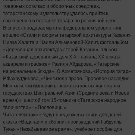
товарных остатках и оборотных средствах,
татарстанскому издательству удалось прийти к
соглашению о поставке товара по розничной цене.
В список продаваемых на федеральном уровне книг
вошли: «Стили и формы татарской архитектуры Казани»
Нияза Халита и Наили Альменовой-Халит, фотоальбом
«Деревянная архитектура старой Казани», альбом
«Казанский деревянный дом XIX - начала XX века в
акварели и графике» Равиля Айдарова, «Татарские
национальные блюда» Ю.Ахметзянова, «История татар»
Р.Фахрутдинова, «Чингизово право. Правовое наследие
Монгольской империи в тюрко-татарских ханствах и
государствах Центральной Азии (Средние века и Новое
время)», шестой том 15-томника «Татарское народное
творчество» - «Пословицы».
Читателям также будут предложены книги для детей -
сказка «Водяная» и сборник произведений Габдуллы
Тукая «Незабываемое время», учебное пособие для