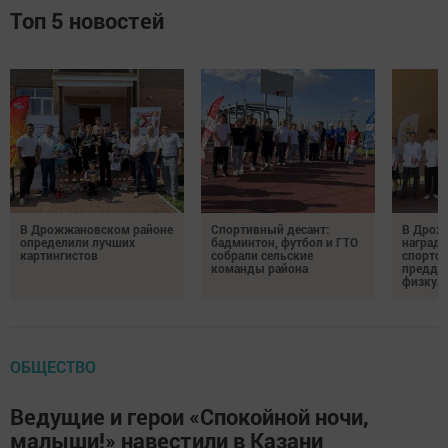
Топ 5 новостей
В Дрожжановском районе
Спортивный десант:
В Дрож
определили лучших
бадминтон, футбол и ГТО
награди
картингистов
собрали сельские
спортсм
команды района
преддв
физкул
ОБЩЕСТВО
Ведущие и герои «Спокойной ночи,
малыши!» навестили в Казани