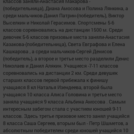
классов заняли-Анастасия Макарова -
(победительница), Диана Амосова и Полина Лянкина, а
среди мальчиков-Данил Патрин-(победитель), Виктор
Выселкин и Николай Герасимов. Спортсмены 5-6
классов соревновались на дистанции 1500 м. Среди
девочек 5-6 классов призовые места заняли-Анастасия
Казакова-(победительница), Света Евграфова и Елена
Кашкарова , а среди мальчиков-Сергей Денисов
(победитель), а второе и третье место разделили Денис
Николаев и Данил Алякин. Учащиеся -7-11 классов
соревновались на дистанции 2 км. Среди девушек
старших классов первой прибежала к финишу
учащаяся 8 кл Наталья Изендеева, второй была
учащаяся 10 класса Алиса Головина и третье место
заняла учащаяся 9 класса Альбина Амосова . Самым
интересным забегом стала с участием юношей 9-11
классов. Здесь третье призовое место занял учащийся
8 класса Саша Сергеев, вторым был - Петр Шшметов, а
абсолютным победителем среди юношей учащийся 10