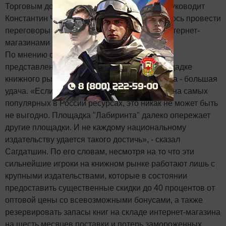
Торговым домом «Белый город», которым руководит
Константин Чеченев, «Таткнигоиздату» удалось провести
переговоры по вопросу сотрудничества с интернет-
магазинами на щадящих условиях.
По мнению собеседника агентства, быть
представленным на самой популярной площадке
книжного рынка для издательства Татарстана - большая
удача. «Если книги издательства продаются на самых
популярных в России ресурсах, это никак не может быть
не выгодно. Площадка "Лабиринта" далеко опережает
другие площадки. И не каждому национальному
издательству удается такого достичь», - сказал
Сагдатшин. По его словам, несмотря на то что эти
сильнейшие игроки на книжном рынке работают лишь с
крупными издательствами, которые в состоянии
предоставить существенные скидки до 40 процентов от
оптовой цены со всевозможными бонусами, а также
резервировать запасы книг на складе интернет-магазина
на шесть месяцев поставки и потерь замороженных