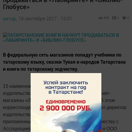
Глобусе»
автор,
18 сентября 2017 - 15:01
858
0
0
В федеральную сеть магазинов попадут учебники по
татарскому языку, сказки Тукая и народов Татарстана
и книги по татарскому зодчеству.
15 наименований книг Татарского книжного
издательства будут продаваться через интернет-
магазины «Лабиринт» и «Библио-Глобус». Об этом
корреспонденту
ИА «Татар-информ»
сообщил директор
издательства Ильдар Сагдатшин. Благодаря
приложенным усилиям и плотному сотрудничеству с
Ассоциацией книгоиздателей России (АСКИ) и ООО