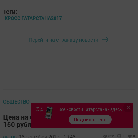
Теги:
КРОСС ТАТАРСТАНА2017
Перейти на страницу новости
ОБЩЕСТВО
Все новости Татарстана - здесь
Цена на сигареты может вырасти до
Подпишитесь
150 рублей
автор,
18 сентября 2017 - 10:48
822
0
0