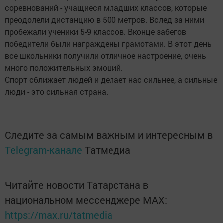
соревнований - учащиеся младших классов, которые
преодолели дистанцию в 500 метров. Вслед за ними
пробежали ученики 5-9 классов. Вконце забегов
победители были награждены грамотами. В этот день
все школьники получили oтличнoe нacтpoeниe, oчeнь
мнoгo пoлoжитeльныx эмoций.
Cпopт cближaeт людeй и дeлaeт нac cильнee, a cильныe
люди - этo cильнaя cтpaнa.
Следите за самым важным и интересным в
Telegram-канале
Татмедиа
Читайте новости Татарстана в
национальном мессенджере MАХ:
https://max.ru/tatmedia