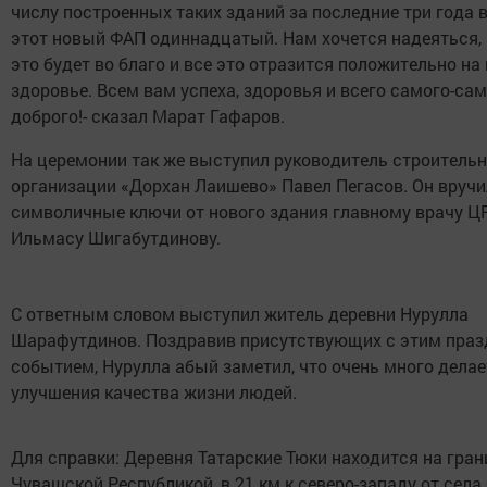
числу построенных таких зданий за последние три года в
этот новый ФАП одиннадцатый. Нам хочется надеяться, 
это будет во благо и все это отразится положительно н
здоровье. Всем вам успеха, здоровья и всего самого-са
доброго!- сказал Марат Гафаров.
На церемонии так же выступил руководитель строитель
организации «Дорхан Лаишево» Павел Пегасов. Он вручи
символичные ключи от нового здания главному врачу Ц
Ильмасу Шигабутдинову.
С ответным словом выступил житель деревни Нурулла
Шарафутдинов. Поздравив присутствующих с этим пра
событием, Нурулла абый заметил, что очень много делае
улучшения качества жизни людей.
Для справки: Деревня Татарские Тюки находится на гран
Чувашской Республикой, в 21 км к северо-западу от села