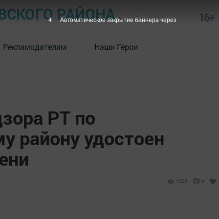
СКОГО РАЙОНА
16+
3
Автоматическое закрытие баннера через
Рекламодателям
Наши Герои
зора РТ по
 району удостоен
пени
1326
0