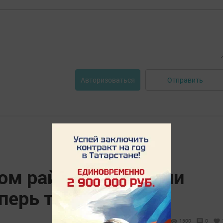
Отправить
Авторизоваться
м районе запустили
перь ты знаешь!"
1500
0