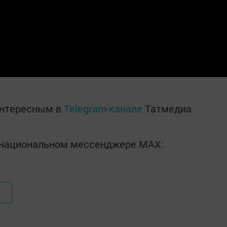
интересным в
Telegram-канале
Татмедиа
в национальном мессенджере MАХ: