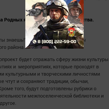
да Родных языков и народного единства.
ты знаешь!" является отдел культуры
го района.
опроект будет отражать сферу жизни культуры
ытиях и мероприятиях, которые проходят в
ми культурными и творческими личностями
ые чтут и сохраняют традиции, обычаи,
роме того, будут подготовлены рубрики о
еятельности межпоселенческой библиотеки и
другое.