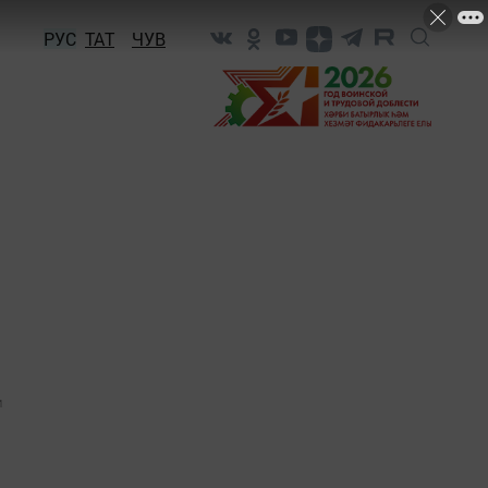
РУС
ТАТ
ЧУВ
1