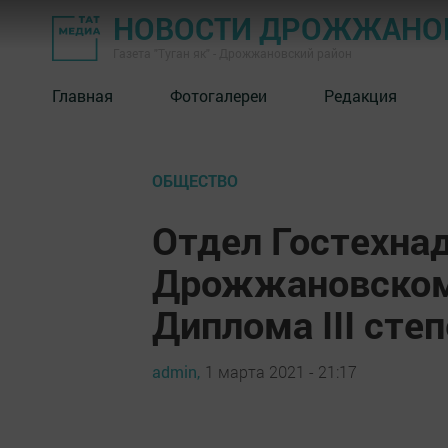
НОВОСТИ ДРОЖЖАНОВ
Газета "Туган як" - Дрожжановский район
Главная
Фотогалереи
Редакция
ОБЩЕСТВО
Отдел Гостехнад
Дрожжановскому
Диплома III сте
admin,
1 марта 2021 - 21:17