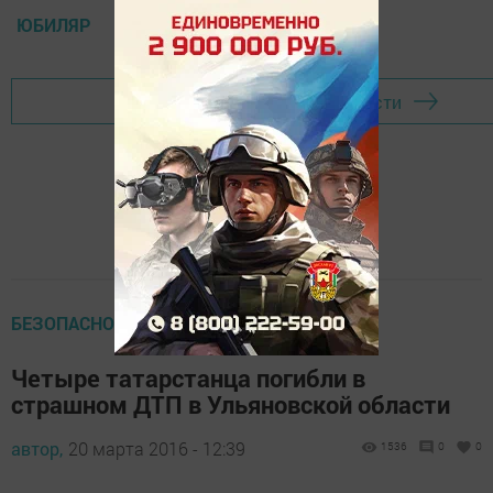
ЮБИЛЯР
Перейти на страницу новости
БЕЗОПАСНОСТЬ
Четыре татарстанца погибли в
страшном ДТП в Ульяновской области
автор,
20 марта 2016 - 12:39
1536
0
0