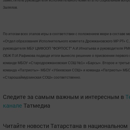
заместитель руководителя исполнительного комитета по социальным вопр
Залялов.
По итогам всех этапов игры в соответствии с положением жюри в составе 
«Отдел образования Исполнительного комитета Дрожжановского МР РТ» С.
руководителя МБУ
ЦМФООП "ФОРПОСТ" А.И.Игнатьева и руководителя РМ
ОБЖ П.И.Рафикова подводя итоги вынесло решение о присвоении первого 
команде МБОУ «Стародрожжановская СОШ №1» «Барсы». Второе и третье
команда «Патриоты»- МБОУ «Убеевская СОШ» и команда «Патриоты» МБ
«Старошаймурзинская СОШ» соответственно.
Следите за самым важным и интересным в
T
канале
Татмедиа
Читайте новости Татарстана в национальном