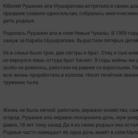
Юбилей Рушания апа Мушарапова встретила в своем дом
праздник созвали односельчан, собралась многочисленн
дети, родные.
Родилась Рушания апа в селе Новые Чукалы. В 1959 год
замуж за Кариба Мушарапова. Вырастили пятерых детей
Их в семье было трое, две сестры и брат. Отец и сын вое
но вернулся лишь оттуда брат Хасият. В годы войны им 
особо не довелось, работали на равнее со взрослыми. П
всю жизнь проработала в колхозе. Носит почётное звание
труженик тыла.
Жизнь не была легкой: работали, держали хозяйство, са
огород. Рушания апа недавно похоронила дочь, муж уме
давно, 18 лет тому назад Да и из своих родных она оста
Родные часто навещают её, одна дочь живёт в селе Мал