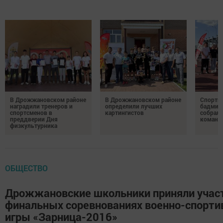
В Дрожжановском районе
В Дрожжановском районе
Спортив
наградили тренеров и
определили лучших
бадминт
спортсменов в
картингистов
собрали
преддверии Дня
команд
физкультурника
ОБЩЕСТВО
Дрожжановские школьники приняли участ
финальных соревнованиях военно-спорти
игры «Зарница-2016»