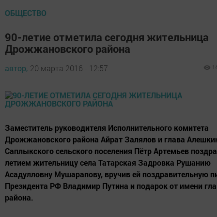
ОБЩЕСТВО
90-летие отметила сегодня жительница
Дрожжановского района
автор,
20 марта 2016 - 12:57
1
Заместитель руководителя Исполнительного комитета
Дрожжановского района Айрат Залялов и глава Алешки
Саплыкского сельского поселения Пётр Артемьев поздра
летием жительницу села Татарская Задровка Рушанию
Асадулловну Мушарапову, вручив ей поздравительную п
Президента РФ Владимир Путина и подарок от имени гл
района.