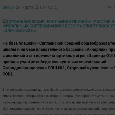
автор,
20 марта 2016 - 12:15
1
На базе Алешкин - Саплыкской средней общеобразовате
школы и на базе плавательного бассейна «Акчарлак» пр
финальный этап военно- спортивной игры «Зарница-2016
приняли участие победители кустовых соревнований:
Стародрожжановская СОШ №1, Старошаймурзинские и 
СОШ.
В течение дня команды должны были показать самые лучшие результаты 
видам: военно- историческая викторина, сборка - разборка автомата АК-74,
на перекладине, отжимание от пола, стрельба из пневматической винтовки
ОЗК, метание гранаты, бег и плавание. Участников соревнований попривет