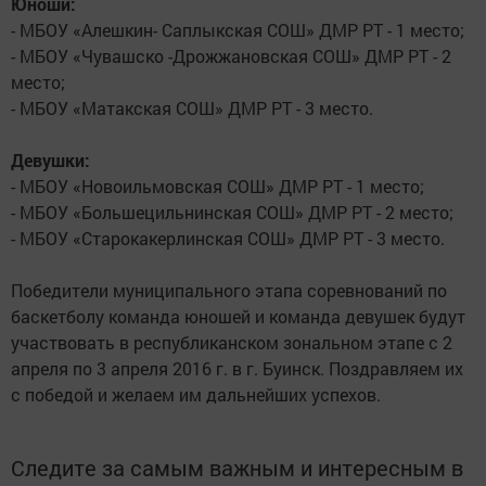
Юноши:
- МБОУ «Алешкин- Саплыкская СОШ» ДМР РТ - 1 место;
- МБОУ «Чувашско -Дрожжановская СОШ» ДМР РТ - 2
место;
- МБОУ «Матакская СОШ» ДМР РТ - 3 место.
Девушки:
- МБОУ «Новоильмовская СОШ» ДМР РТ - 1 место;
- МБОУ «Большецильнинская СОШ» ДМР РТ - 2 место;
- МБОУ «Старокакерлинская СОШ» ДМР РТ - 3 место.
Победители муниципального этапа соревнований по
баскетболу команда юношей и команда девушек будут
участвовать в республиканском зональном этапе с 2
апреля по 3 апреля 2016 г. в г. Буинск. Поздравляем их
с победой и желаем им дальнейших успехов.
Следите за самым важным и интересным в