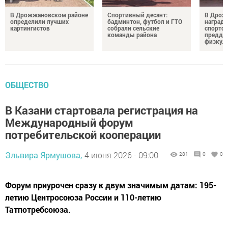
В Дрожжановском районе
Спортивный десант:
В Дрож
определили лучших
бадминтон, футбол и ГТО
награди
картингистов
собрали сельские
спортсм
команды района
преддв
физкул
ОБЩЕСТВО
В Казани стартовала регистрация на
Международный форум
потребительской кооперации
Эльвира Ярмушова,
4 июня 2026 - 09:00
281
0
0
Форум приурочен сразу к двум значимым датам: 195-
летию Центросоюза России и 110-летию
Татпотребсоюза.