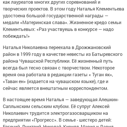
как лауреатов многих других соревнований и
творческих проектов. В этом году Наталья Клементьева
удостоена большой государственной награды —
медали «Материнская слава». Жизненное кредо семьи
Клементьевых: «Раз участвуешь в конкурсе — надо
побеждать!»
Наталья Николаевна переехала в Дрожжановский
район в 1999 году в качестве невесты из Батыревского
района Чувашской Республики. Её жизненный путь
всегда был тесно связан с творчеством. Некоторое
время она работала в редакции газеты « Туган як»,
«Таван ен» (издается на чувашском языке), где и
сейчас является внештатным корреспондентом.
В настоящее время Наталья — заведующая Алешкин-
Саплыкским сельским клубом. Её супруг Алексей
Николаевич трудится электрогазосварщиком на
предприятии «Прогресс». В семье - шестеро детей:
Евгений, Дмитрий, Николай, Кирилл, Мария и Давид.