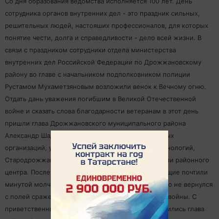
Со дня образования ведомства исполняется 100 лет. День
сотрудника органов внутренних дел - это праздник сильных,
решительных людей, настояших профессионалов, для которых
понятие чести, долга и справедливости - дело всей жизни. В
связи с праздником сотрудники отдела министерства
внутренних дел Российской Федерации по Дрожжановскому
району во главе с начальником подполковником полиции
Рустамом Мухаметзяновым возложили венок к Вечному огню.
Отдать дань уважения погибшим в Великой Отечественной
войне и сказать слова благодарности ветеранам в этот день
пришли глава Дрожжановского муниципального района
Александр Шадриков, представители общественных
организаций, учащиеся техникума отраслевых технологий,
Стародрожжановской средней школы № 1 и жители районного
центра. После возложения венка все присутствующие почтили
минутой молчания память о тех дрожжановцах, кто не вернулся
с полей сражения в годы Великой Отечественной войны. С
приветственным словом к присутствующим обратились глава