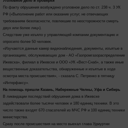
Уголовное дело и проверки
По факту обрушения возбуждено уголовное дело по ст. 238 ч. 3 УК
РФ («Выполнение работ или оказание услуг, не отвечающих
требованиям безопасности, повлекшие по неосторожности смерть
двух или более лиц»).
Следствие уже изъяло у управляющей компании документацию и
опросило более 50 человек.
«Изучаются данные камер видеонаблюдения, документы, изъятые в
организациях, обслуживающих дом - АО «Газпромгазораспределение
Ижевска», филиал в Ижевске и ООО «УК «Вест-Снаб», а также иные
вещественные доказательства, обнаруженные и изъятые в ходе
осмотра места происшествия», - сказала С. Петренко в пятницу
«Интерфаксу».
На помощь пришли Казань, Набережные Челны, Уфа и Сибирь
В ликвидации последствий обрушения дома в Ижевске
задействовали более тысячи человек и 180 единиц техники. В это
число также входят 670 спасателей из МЧС РФ и 100 единиц техники
министерства.
Сразу после происшествия на место выехал глава Удмуртии