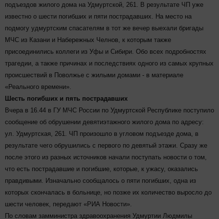
подъездов жилого дома на Удмуртской, 261. В результате ЧП уже
известно о шести погибших и пяти пострадавших. На место на
подмогу удмуртским спасателям в тот же вечер выехали бригады
МЧС из Казани и Набережных Челнов, к которым также
присоединились коллеги из Уфы и Сибири. Обо всех подробностях
трагедии, а также причинах и последствиях одного из самых крупных
происшествий в Поволжье с жилыми домами - в материале
«Реального времени».
Шесть погибших и пять пострадавших
Вчера в 16.44 в ГУ МЧС России по Удмуртской Республике поступило
сообщение об обрушении девятиэтажного жилого дома по адресу:
ул. Удмуртская, 261. ЧП произошло в угловом подъезде дома, в
результате чего обрушились с первого по девятый этажи. Сразу же
после этого из разных источников начали поступать новости о том,
что есть пострадавшие и погибшие, которые, к ужасу, оказались
правдивыми. Изначально сообщалось о пяти погибших, одна из
которых скончалась в больнице, но позже их количество выросло до
шести человек, передают «РИА Новости».
По словам замминистра здравоохранения Удмуртии Людмилы