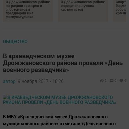
В Дрожжановском районе
В Дрожжановском районе
Спортив
наградили тренеров и
определили лучших
бадминт
спортсменов в
картингистов
собрали
преддверии Дня
команд
физкультурника
ОБЩЕСТВО
В краеведческом музее
Дрожжановского района провели «День
военного разведчика»
автор,
9 ноября 2017 - 18:26
2
0
0
В МБУ «Краеведческий музей Дрожжановского
муниципального района» отметили «День военного