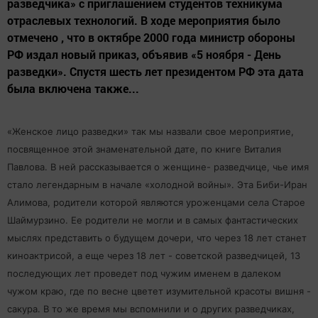
разведчика» с приглашением студентов техникума
отраслевых технологий. В ходе мероприятия было
отмечено , что в октябре 2000 года министр обороны
РФ издал новый приказ, объявив «5 ноября - День
разведки». Спустя шесть лет президентом РФ эта дата
была включена также...
«Женское лицо разведки» так мы назвали свое мероприятие,
посвященное этой знаменательной дате, по книге Виталия
Павлова. В ней рассказывается о женщине- разведчице, чье имя
стало легендарным в начале «холодной войны». Эта Биби-Иран
Алимова, родители которой являются уроженцами села Старое
Шаймурзино. Ее родители не могли и в самых фантастических
мыслях представить о будущем дочери, что через 18 лет станет
киноактрисой, а еще через 18 лет - советской разведчицей, 13
последующих лет проведет под чужим именем в далеком
чужом краю, где по весне цветет изумительной красоты вишня -
сакура. В то же время мы вспомнили и о других разведчиках,