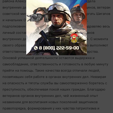
района Александр Шадриков, бывший начальник отдела
внутренних дел, полковник в отставке Вазыйх Сатдинов, ветеран
советской милиции, участник боевых действий Фаргать Шигапов
и начальник ОМВД РФ по Дрожжановскому району,
подполковник полиции Рустам Мухаметзянов. "Поздравляю весь
личный состав и ветеранов с Днем сотрудника органов
внутренних дел и 100 - летием Советской милиции. С момента
своего образования органы правопорядка достойно выполняют
ответственные задачи по охране общества и государства.
Основой успешной деятельности остаются выдержка и
самообладание, ответственность и готовность в любую минуту
прийти на помощь. Такие качества всегда отличали людей,
посвятивших себя работе в органах внутренних дел. Невзирая
на опасность и тяготы службы вы самоотверженно боретесь с
преступность, обеспечивая покой наших граждан. Благодарю
ветеранов органов внутренних дел, чей жизненный опыт
незаменим для воспитания новых поколений защитников
правопорядка, формирования у них чувства патриотизма и