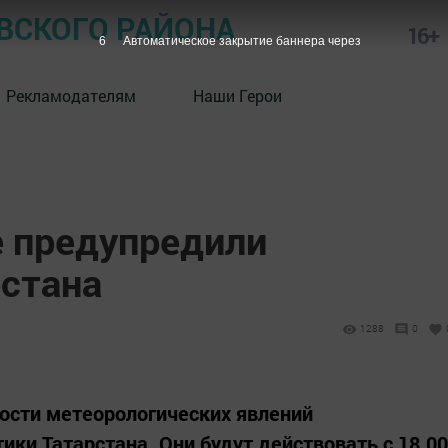
СКОГО РАЙОНА
16+
5
Автоматическое закрытие баннера через
Рекламодателям
Наши Герои
е предупредили
рстана
1288
0
ости метеорологических явлений
ики Татарстана. Они будут действовать с 18.00