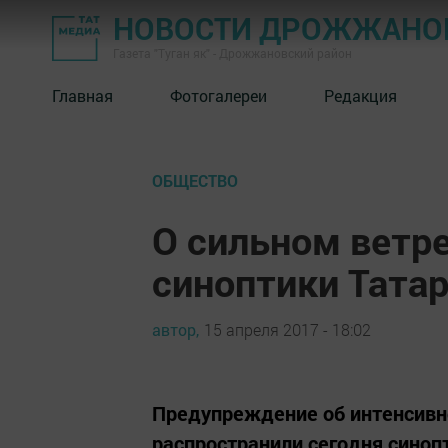
НОВОСТИ ДРОЖЖАНОВ
Газета "Туган як" - Дрожжановский район
Главная
Фотогалереи
Редакция
ОБЩЕСТВО
О сильном ветр
синоптики Тата
автор,
15 апреля 2017 - 18:02
Предупреждение об интенсивн
распространили сегодня синопт