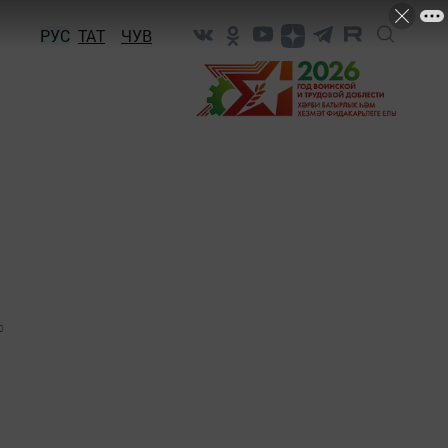
РУС
ТАТ
ЧУВ
0