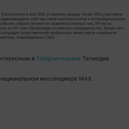
 KazanSummit в мае 2016 установило рекорд: более 1550 участников
 зарекомендовал себя как самое многочисленное и интернациональное
 событие собрало множество правительственных лиц. Из числа
слы из 14 стран Организации исламского сотрудничества. Кроме того,
й площадке представителей профильных министерств и ведомств
анистана, Азербайджана и ОАЭ.
интересным в
Telegram-канале
Татмедиа
в национальном мессенджере MАХ: