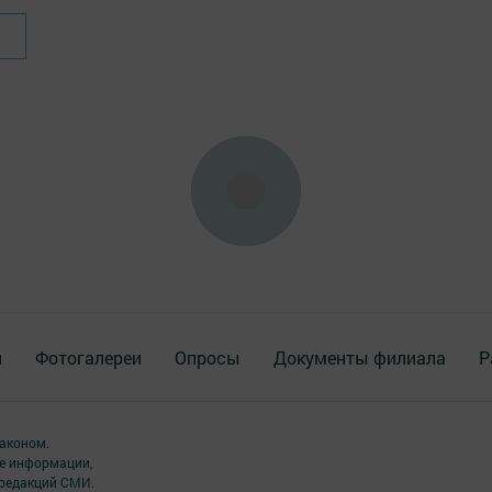
я
Фотогалереи
Опросы
Документы филиала
Р
аконом.
ме информации,
 редакций СМИ.