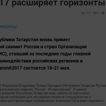
17 расширяет горизонты
1360
0
ублики Татарстан вновь примет
 саммит России и стран Организации
ИС), ставший за последние годы главной
аимодействия российских регионов и
ummit2017 состоится 18-21 мая.
ой Федерации Владимира Путина Президент Республики Татарстан Руста
атегического видения "Россия - Исламский мир". В рамках
о развития Республики Татарстан ведет работу по подготовке
одная платформа для обсуждения вопросов сотрудничества и
порье для презентации экономических возможностей и инвестиционного