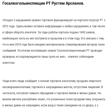
Госалкогольинспекции РТ Рустем Арсланов.
«Раздел о нарушениях правил торговли функционирует на портале госуслуг РТ с
2012 года. Здесь можно оставить информацию о любых нарушениях, в том числе
в сфере оборота алкоголя. За годы работы портала подано 1690 заявок,
наибольшая часть из них поступила в прошлом и в этом году. Это связано с тем,
что в мае 2016 года было введено материальное стимулирование авторов таких
сообщений. По итогам поступивших заявок Госалкогольинспекция РТ проводит
проверки, но подтверждается лишь треть из них», - отметил собеседник
агентства.
Чаще всего люди сообщают о ночной торговле алкоголем, продаже спиртного
несовершеннолетним, торговле в запрещенных местах, отсутствии лицензий. В
частности, поступает немало обращений о торговле пивом в жилых домах. Не
многие жители республики знают, что розничные точки продажи пива открывать
в жилых домах не запрещено, если вход в такие заведения не со двора, а с