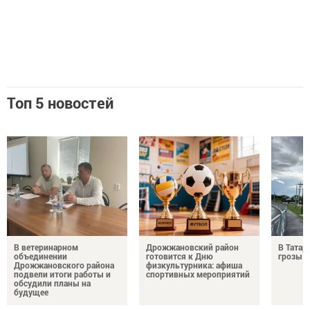
Топ 5 новостей
В ветеринарном
Дрожжановский район
В Татар
объединении
готовится к Дню
грозы и
Дрожжановского района
физкультурника: афиша
подвели итоги работы и
спортивных мероприятий
обсудили планы на
будущее