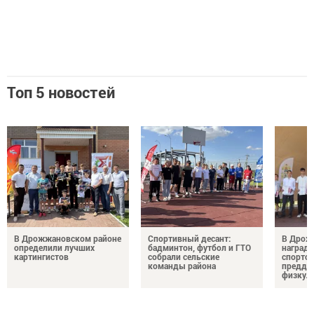
Топ 5 новостей
В Дрожжановском районе
Спортивный десант:
В Дрож
определили лучших
бадминтон, футбол и ГТО
награди
картингистов
собрали сельские
спортсм
команды района
преддв
физкул