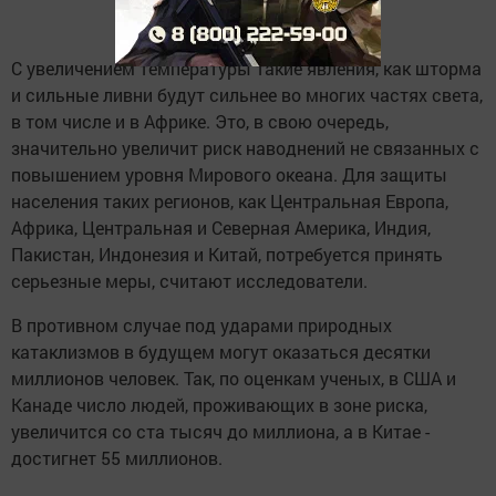
С увеличением температуры такие явления, как шторма
и сильные ливни будут сильнее во многих частях света,
в том числе и в Африке. Это, в свою очередь,
значительно увеличит риск наводнений не связанных с
повышением уровня Мирового океана. Для защиты
населения таких регионов, как Центральная Европа,
Африка, Центральная и Северная Америка, Индия,
Пакистан, Индонезия и Китай, потребуется принять
серьезные меры, считают исследователи.
В противном случае под ударами природных
катаклизмов в будущем могут оказаться десятки
миллионов человек. Так, по оценкам ученых, в США и
Канаде число людей, проживающих в зоне риска,
увеличится со ста тысяч до миллиона, а в Китае -
достигнет 55 миллионов.