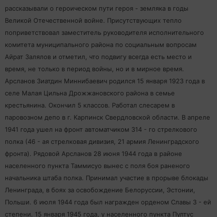
рассказывали о героическом пути героя - земляка в годы
Великой Отечественной войне. Присутствующих тепло
поприветствовал заместитель руководителя исполнительного
комитета муниципального района по социальным вопросам
Айрат Залялов и отметил, что подвигу всегда есть место и
время, не только в период войны, но и в мирное время.
Арсланов Зиатдин Миннибаевич родился 15 января 1923 года в
селе Малая Цильна Дрожжановского района в семье
крестьянина. Окончил 5 классов. Работал слесарем в
паровозном депо в г. Карпинск Свердловской области. В апреле
1941 года ушел на фронт автоматчиком 314 - го стрелкового
полка (46 - ая стрелковая дивизия, 21 армия Ленинградского
фронта). Рядовой Арсланов 28 июня 1944 года в районе
населенного пункта Таммисуо вынес с поля боя раненого
начальника штаба полка. Принимал участие в
прорыве блокады
Ленинграда, в боях за освобождение Белоруссии, Эстонии,
Польши. 6 июля 1944 года был награжден орденом Славы 3 - ей
степени. 15 января 1945 года, у населенного пункта Пултус