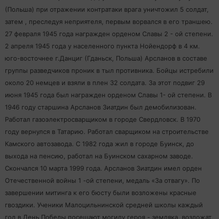
(Польша) при отражении контратаки врага уничтожил 5 солдат,
затем , преследуя неприятеля, первым ворвался в его траншею.
27 февраля 1945 года награжден орденом Славы 2 - ой степени.
2 апреля 1945 года у населенного пункта Нойендорф в 4 км.
юго-восточнее г.Данциг (Гданьск, Польша) Арсланов в составе
группы разведчиков проник в тыл противника. Бойцы истребили
около 20 немцев и взяли в плен 32 солдата. За этот подвиг 29
июня 1945 года был награжден орденом Славы 1- ой степени. В
1946 году старшина Арсланов Зиатдин был демобилизован.
Работал газоэлектросварщиком в городе Свердловск. В 1970
году вернулся в Татарию. Работал сварщиком на строительстве
Камского автозавода. С 1982 года жил в городе Буинск, до
выхода на пенсию, работал на Буинском сахарном заводе.
Скончался 10 марта 1999 года. Арсланов Зиатдин имел орден
Отечественной войны 1 -ой степени, медаль «За отвагу». По
завершении митинга к его бюсту были возложены красные
гвоздики. Ученики Малоцильнинской средней школы каждый
год в День Победы посещают могилу героя - земляка, возложат