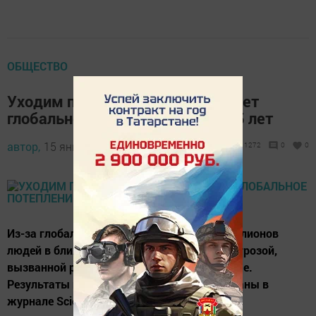
ОБЩЕСТВО
Уходим под воду: к чему приведет
глобальное потепление через 25 лет
автор,
15 января 2018 - 12:54
1272
0
0
Из-за глобального потепления десятки миллионов
людей в ближайшие 25 лет окажутся под угрозой,
вызванной разливами рек, выяснили ученые.
Результаты исследования были опубликованы в
журнале Science Advances.