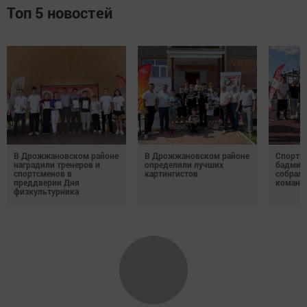
Топ 5 новостей
В Дрожжановском районе
В Дрожжановском районе
Спортив
наградили тренеров и
определили лучших
бадминт
спортсменов в
картингистов
собрали
преддверии Дня
команд
физкультурника