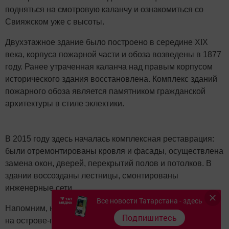
подняться на смотровую каланчу и ознакомиться со
Свияжском уже с высоты.
Двухэтажное здание было построено в середине XIX
века, корпуса пожарной части и обоза возведены в 1877
году. Ранее утраченная каланча над правым корпусом
исторического здания восстановлена. Комплекс зданий
пожарного обоза является памятником гражданской
архитектуры в стиле эклектики.
В 2015 году здесь началась комплексная реставрация:
были отремонтированы кровля и фасады, осуществлена
замена окон, дверей, перекрытий полов и потолков. В
здании воссозданы лестницы, смонтированы
инженерные сети.
Все новости Татарстана - здесь
Напомним, недавно успенский собор, расположенный
Подпишитесь
на острове-граде Свияжск, на 41 сессии комитета в