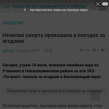
НОВОСТИ ДРОЖЖАНОВСКОГО РАЙОНА
16+
4
Автоматическое закрытие баннера через
Газета "Туган як" - Дрожжановский район
ОБЩЕСТВО
Нелепая смерть произошла в поездке за
ягодами
автор,
18 июля 2017 - 18:32
1543
0
0
Сегодня, утром 18 июля, пожилая семейная пара из
Утяшкино в Новошешминском районе на а/м УАЗ-
«Патриот» поехала за ягодами в близлежащий овраг.
80-летний водитель, высадив жену возле оврага, стал