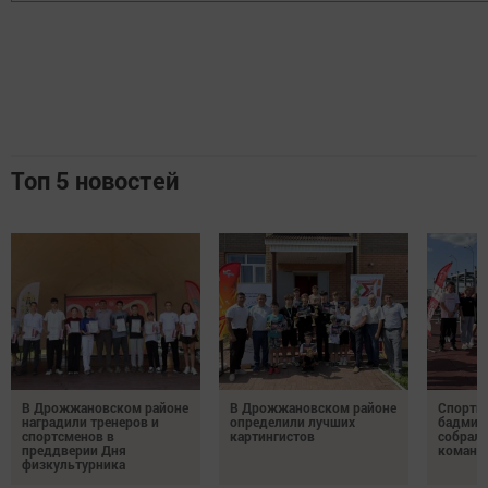
Топ 5 новостей
В Дрожжановском районе
В Дрожжановском районе
Спортив
наградили тренеров и
определили лучших
бадминт
спортсменов в
картингистов
собрали
преддверии Дня
команд
физкультурника