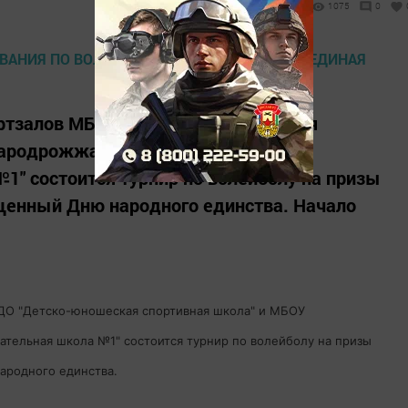
1075
0
портзалов МБО ДО "Детско-юношеская
тародрожжановская средняя
" состоится турнир по волейболу на призы
ященный Дню народного единства. Начало
О ДО "Детско-юношеская спортивная школа" и МБОУ
тельная школа №1" состоится турнир по волейболу на призы
ародного единства.