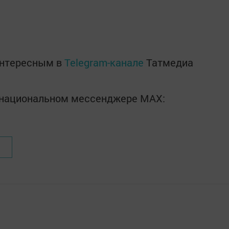
интересным в
Telegram-канале
Татмедиа
в национальном мессенджере MАХ: