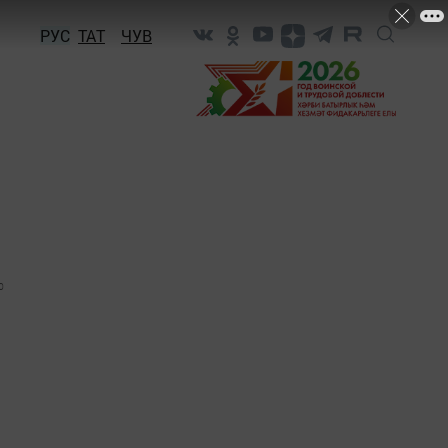
РУС
ТАТ
ЧУВ
0