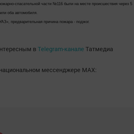
 пожарно-спасательной части №116 были на месте происшествия через 5
или оба автомобиля.
УАЗ», предварительная причина пожара - поджог.
интересным в
Telegram-канале
Татмедиа
в национальном мессенджере MАХ: