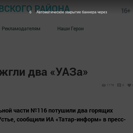
СКОГО РАЙОНА
16+
5
Автоматическое закрытие баннера через
Рекламодателям
Наши Герои
жгли два «УАЗа»
1176
0
ьной части №116 потушили два горящих
стье, сообщили ИА «Татар-информ» в пресс-