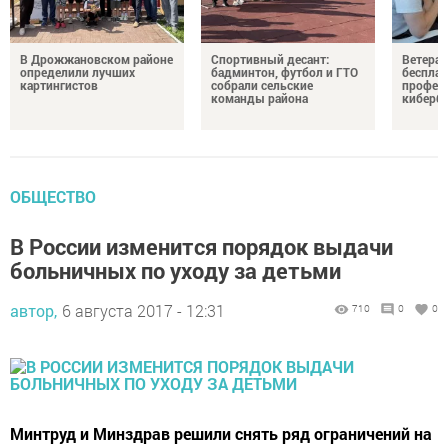
В Дрожжановском районе
Спортивный десант:
Ветера
определили лучших
бадминтон, футбол и ГТО
бесплат
картингистов
собрали сельские
профес
команды района
киберб
ОБЩЕСТВО
В России изменится порядок выдачи
больничных по уходу за детьми
автор,
6 августа 2017 - 12:31
710
0
0
Минтруд и Минздрав решили снять ряд ограничений на