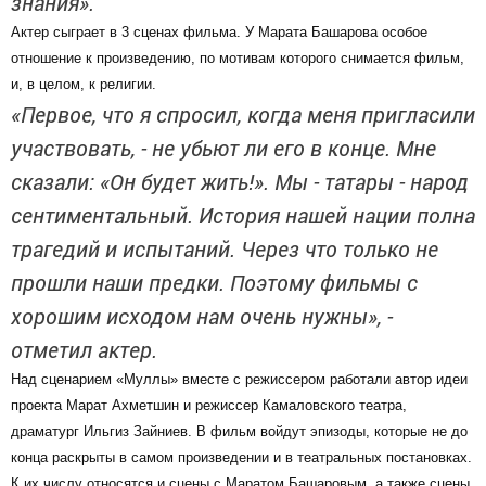
знания».
Актер сыграет в 3 сценах фильма. У Марата Башарова особое
отношение к произведению, по мотивам которого снимается фильм,
и, в целом, к религии.
«Первое, что я спросил, когда меня пригласили
участвовать, ­- не убьют ли его в конце. Мне
сказали: «Он будет жить!». Мы - татары - народ
сентиментальный. История нашей нации полна
трагедий и испытаний. Через что только не
прошли наши предки. Поэтому фильмы с
хорошим исходом нам очень нужны», -
отметил актер.
Над сценарием «Муллы» вместе с режиссером работали автор идеи
проекта Марат Ахметшин и режиссер Камаловского театра,
драматург Ильгиз Зайниев. В фильм войдут эпизоды, которые не до
конца раскрыты в самом произведении и в театральных постановках.
К их числу относятся и сцены с Маратом Башаровым, а также сцены