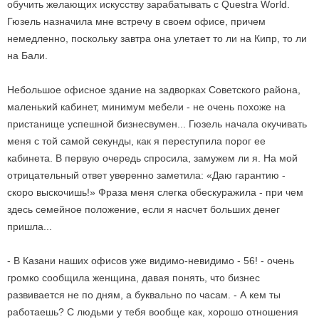
обучить желающих искусству зарабатывать с Questra World.
Гюзель назначила мне встречу в своем офисе, причем
немедленно, поскольку завтра она улетает то ли на Кипр, то ли
на Бали.
Небольшое офисное здание на задворках Советского района,
маленький кабинет, минимум мебели - не очень похоже на
пристанище успешной бизнесвумен... Гюзель начала окучивать
меня с той самой секунды, как я переступила порог ее
кабинета. В первую очередь спросила, замужем ли я. На мой
отрицательный ответ уверенно заметила: «Даю гарантию -
скоро выскочишь!» Фраза меня слегка обескуражила - при чем
здесь семейное положение, если я насчет больших денег
пришла...
- В Казани наших офисов уже видимо-невидимо - 56! - очень
громко сообщила женщина, давая понять, что бизнес
развивается не по дням, а буквально по часам. - А кем ты
работаешь? С людьми у тебя вообще как, хорошо отношения