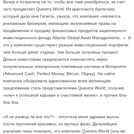
Вечер я потратила на то, чтобы все-таки разобраться, за счет
чего процветает Questra World. Из красочного буклетика,
который дала мне Гюзель, узнала, что компания «является
рекламным брокером, имеющим эксклюзивные права на
продвижение и продажу финансовых продуктов акционерного
инвестиционного фонда Atlantic Global Asset Managementе...». И
что у компании существуют разные инвестиционные портфели:
чем больше денег отдашь, тем больше получишь процент.
Деньги инвесторам предлагается перечислять через
полулегальные электронные платежные системы в Интернете
(Advanced Cash, Perfect Money, Bitcoin, Okpay). На сайте
компании обнаружила адресованное всем желающим
предложение стать представителями Questra World, получив
«ключ к успешной карьере и счастливой жизни», и прочее бла-
бла-бла.
«А не развод ли все это?» - посетила меня здравая мысль
после прочтения красивых, но мутных фраз. Дальнейшее
изучение темы показало, что компания Questra World (она же