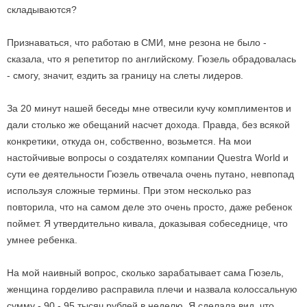
складываются?
Признаваться, что работаю в СМИ, мне резона не было -
сказала, что я репетитор по английскому. Гюзель обрадовалась
- смогу, значит, ездить за границу на слеты лидеров.
За 20 минут нашей беседы мне отвесили кучу комплиментов и
дали столько же обещаний насчет дохода. Правда, без всякой
конкретики, откуда он, собственно, возьмется. На мои
настойчивые вопросы о создателях компании Questra World и
сути ее деятельности Гюзель отвечала очень путано, невпопад
используя сложные термины. При этом несколько раз
повторила, что на самом деле это очень просто, даже ребенок
поймет. Я утвердительно кивала, доказывая собеседнице, что
умнее ребенка.
На мой наивный вопрос, сколько зарабатывает сама Гюзель,
женщина горделиво расправила плечи и назвала колоссальную
сумму - 90 - 95 тысяч рублей в неделю. Я сделала вид, что