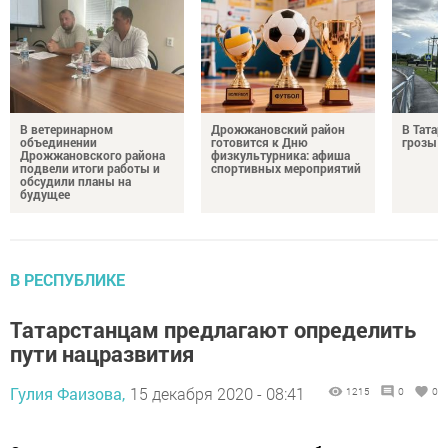
В ветеринарном
Дрожжановский район
В Татар
объединении
готовится к Дню
грозы и
Дрожжановского района
физкультурника: афиша
подвели итоги работы и
спортивных мероприятий
обсудили планы на
будущее
В РЕСПУБЛИКЕ
Татарстанцам предлагают определить
пути нацразвития
Гулия Фаизова,
15 декабря 2020 - 08:41
1215
0
0