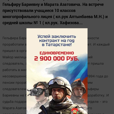
Гельфиру Бариевну и Марата Азатовича. На встрече
присутствовали учащиеся 10 классов
многопрофильного лицея ( кл.рук Алтынбаева М.Н.) и
средней школы № 1 ( кл.рук. Хафизова...
Гельфира Бариевна и Марат Азатович в общей сложности
проработали в органах внутренних дел более 80 лет. И каждый
пришел в органы внутренних дел по-своему.
Майор милиции Гульфира Бариевна, бывший старший
следователь, закончив КГУ, исторический факультет пришла
работать в милицию в подразделение по делам
несовершеннолетних, где прослужила 10 лет. А с 1994 года до
пенсии проработала в следственном отделе старшим
следователем. За годы работы следователем у Гельфиры
Бариевны не было возвращено ни одного дела на доработку. И
судьба подарила ей любимого человека именно в отделе - это
Марата Азатовича, подполковника милиции, бывшего