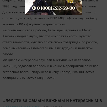
оперуполномоченного уголовного розыска, возглавившего в
1998 году коллектив участковых уполномоченных милиции
Дрожжановского ОВД. Старшая их дочь Эльмира пошла по
стопам родителей, закончила КЮИ МВД РФ, а младшая Алсу
закончила КФУ факультет журналистики.
Рассказывая о своей работе, Гельфира Бариевна и Марат
Азатович подчеркнули, что только слаженность, чувство
ответственности, чувство локтя своих товарищей по работе,
помощь населения помогали им в их трудной и нелегкой
работе.
Учащиеся с интересом слушали выступления ветеранов
милиции, задавали вопросы и в конце мероприятия пожелали
ветеранам всего наилучшего в канун праздника 100-летия
полиции и 215- летия МВД России.
Следите за самым важным и интересным в