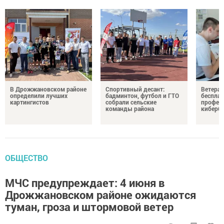
В Дрожжановском районе
Спортивный десант:
Ветера
определили лучших
бадминтон, футбол и ГТО
бесплат
картингистов
собрали сельские
профес
команды района
киберб
ОБЩЕСТВО
МЧС предупреждает: 4 июня в
Дрожжановском районе ожидаются
туман, гроза и штормовой ветер