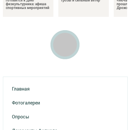
готовится к Дню
грозы и сильный ветер
«Мочале
физкультурника: афиша
прошли
спортивных мероприятий
Дрожжа
Главная
Фотогалереи
Опросы