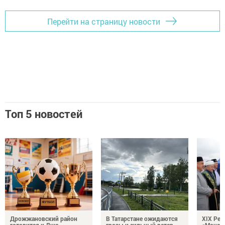
Перейти на страницу новости
Топ 5 новостей
Дрожжановский район
В Татарстане ожидаются
XIX Рел