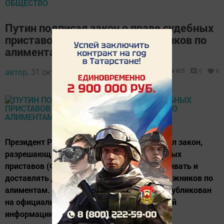
ОБЩЕСТВО
Путин подписал закон о праве судебных
приставов задерживать должников по
алиментам
автор,
31 октября 2017 - 10:39
925
0
0
Президент России Владимир Путин подписал закон,
разрешающий Федеральной службе судебных
приставов (ФССП) самостоятельно задерживать и
доставлять для составления протокола должников по
алиментам. Соответствующий документ опубликован
на официальном интернет-портале правовой
информации.