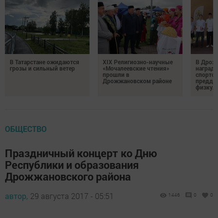
В Татарстане ожидаются
XIX Религиозно-научные
В Дрож
грозы и сильный ветер
«Мочалеевские чтения»
награди
прошли в
спортсм
Дрожжановском районе
преддв
физкул
ОБЩЕСТВО
Праздничный концерт ко Дню
Республики и образования
Дрожжановского района
автор,
29 августа 2017 - 05:51
1446
0
0