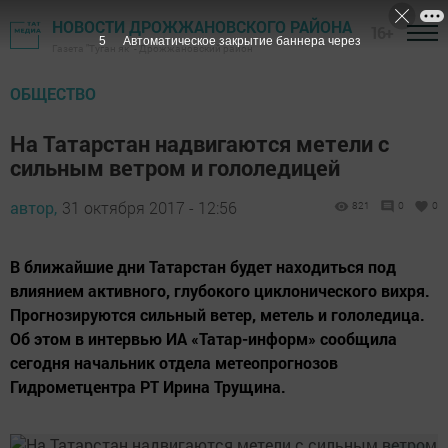
НОВОСТИ ДРОЖЖАНОВСКОГО РАЙОНА
16+
4
Автоматическое закрытие баннера через
Газета "Туган як" - Дрожжановский район
ОБЩЕСТВО
На Татарстан надвигаются метели с
сильным ветром и гололедицей
автор,
31 октября 2017 - 12:56
821
0
0
В ближайшие дни Татарстан будет находиться под
влиянием активного, глубокого циклонического вихря.
Прогнозируются сильный ветер, метель и гололедица.
Об этом в интервью ИА «Татар-информ» сообщила
сегодня начальник отдела метеопрогнозов
Гидрометцентра РТ Ирина Трущина.