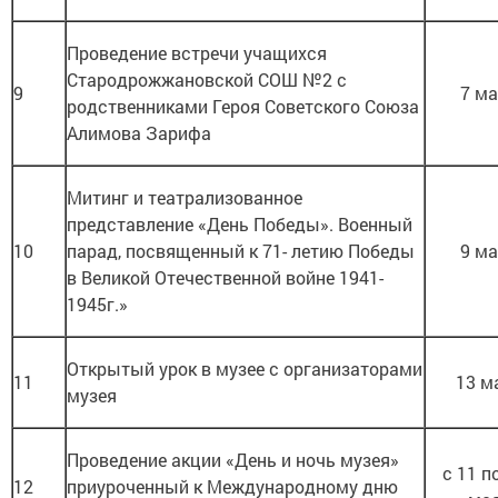
Проведение встречи учащихся
Стародрожжановской СОШ №2 с
9
7 м
родственниками Героя Советского Союза
Алимова Зарифа
Митинг и театрализованное
представление «День Победы». Военный
10
парад, посвященный к 71- летию Победы
9 м
в Великой Отечественной войне 1941-
1945г.»
Открытый урок в музее с организаторами
11
13 м
музея
Проведение акции «День и ночь музея»
с 11 п
12
приуроченный к Международному дню