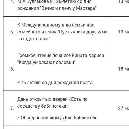
4.
М.А.Булгакова к 125-летию со дня
13 м
рождения "Вечном плену у Мастера"
К Международному дню семьи час
5.
семейного чтения "Пусть книги друзьями
13 м
заходят в дом"
Громкое чтение по книге Рината Хариса
"Когда умолкают соловьи"
6.
18 м
к 75-летию со дня рождения поэта
День открытых дверей «Есть по
соседству библиотека»
7.
27 м
к Общероссийскому Дню библиотек