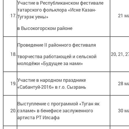
Участие в Республиканском фестивале
татарского фольклора «Иске Казан-
17.
21 м
Тугэрэк уены»
в Высокогорском районе
Проведение II районного фестиваля
18.
20, 21, 
творчества работающей и сельской
молодёжи «Будущее за нами»
Участие в народном празднике
19.
28 м
«Сабантуй-2016» в г.о. Сызрань
Выступление с программой «Туган як
20.
сэламе» в бенефисе заслуженного
30 м
артиста РТ Илсафа