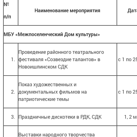
№
Наименование мероприятия
Дат
п/п
МБУ «Межпоселенческий Дом культуры»
Проведение районного театрального
1.
фестиваля «Созвездие талантов» в
с 1 по 2
Новоишлинском СДК
Показ художественных и
2.
документальных фильмов на
с 1 по 2
патриотические темы
3.
Праздничные дискотеки в РДК, СДК
1, 2 
Выставки народного творчества