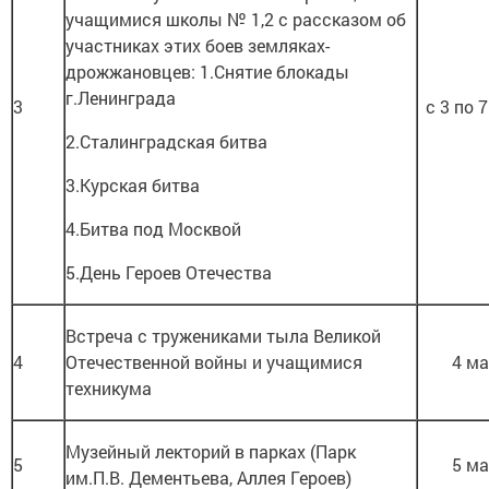
учащимися школы № 1,2 с рассказом об
участниках этих боев земляках-
дрожжановцев: 1.Снятие блокады
г.Ленинграда
3
с 3 по 
2.Сталинградская битва
3.Курская битва
4.Битва под Москвой
5.День Героев Отечества
Встреча с тружениками тыла Великой
4
Отечественной войны и учащимися
4 м
техникума
Музейный лекторий в парках (Парк
5
5 м
им.П.В. Дементьева, Аллея Героев)