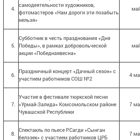
самодеятельности художников,
4.
ма
фотомастеров «Нам дороги эти позабыть
нельзя»
Субботник в честь празднования «Дня
5.
Победы», в рамках добровольческой
ма
акции «Победнаявесна»
Праздничный концерт «Дачный сезон» с
6.
4 м
участием работников СОШ №2
Участие в фестивале тюркской песни
7.
«Урмай-Залида» Комсомольском районе
7 м
Чувашской Республики
Спектакль по пьесе Р.Сагди «Сынган
8.
7 м
белэзек» с участием работников ЦРБ