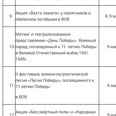
Акция «Вахта памяти» у памятников и
9.
8, 9 
обелисков погибшим в ВОВ
Митинг и театрализованное
представление «День Победы». Военный
10.
парад, посвященный к 71- летию Победы
9 м
в Великой Отечественной войне 1941-
1945г.
II фестиваль военно-патриотической
песни «Песни Победы», посвященного к
11.
9 м
71-летию Победы
в ВОВ
Акция «Бессмертный полк» и «Народная
12.
9 м