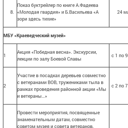
Показ буктрейлер по книге А.Фадеева
8.
«Молодая гвардия» и Б.Васильева «А
24 м
зори здесь тихие»
МБУ «Краеведческий музей»
Акция «Победная весна». Экскурсии,
1
с 1 по 
лекции по залу Боевой Славы
Участие в посадках деревьев совместно
с ветеранами ВОВ, тружениками тыла в
2
с 2 по 
рамках проведения районной акции «Мы
и ветераны…»
Провести мероприятия, посвященные
знаменательным датам, совместно
советом музея и совета ветеранов,