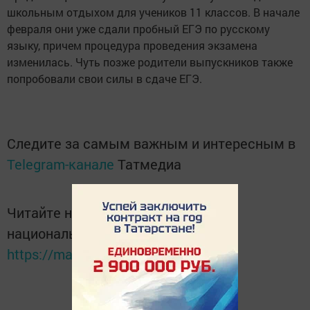
школьным отдыхом для учеников 11 классов. В начале
февраля они уже сдали пробный ЕГЭ по русскому
языку, причем процедура проведения экзамена
изменилась. Чуть позже родители выпускников также
попробовали свои силы в сдаче ЕГЭ.
Следите за самым важным и интересным в
Telegram-канале
Татмедиа
Читайте новости Татарстана в
национальном мессенджере MАХ:
https://max.ru/tatmedia