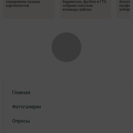
определили лучших
бадминтон, футбол и ГТО
бесплат
картингистов
собрали сельские
профес
команды района
киберб
Главная
Фотогалереи
Опросы