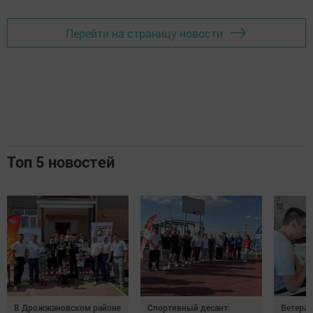
Перейти на страницу новости
Топ 5 новостей
В Дрожжановском районе
Спортивный десант:
Ветера