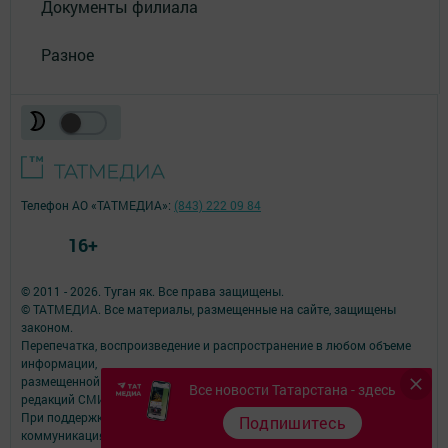
Документы филиала
Разное
Телефон АО «ТАТМЕДИА»:
(843) 222 09 84
16+
© 2011 - 2026. Туган як. Все права защищены.
© ТАТМЕДИА. Все материалы, размещенные на сайте, защищены
законом.
Перепечатка, воспроизведение и распространение в любом объеме
информации,
размещенной на сайте, возможна только с письменного согласия
Все новости Татарстана - здесь
редакций СМИ.
При поддержке Республиканского агентства по печати и массовым
Подпишитесь
коммуникациям.