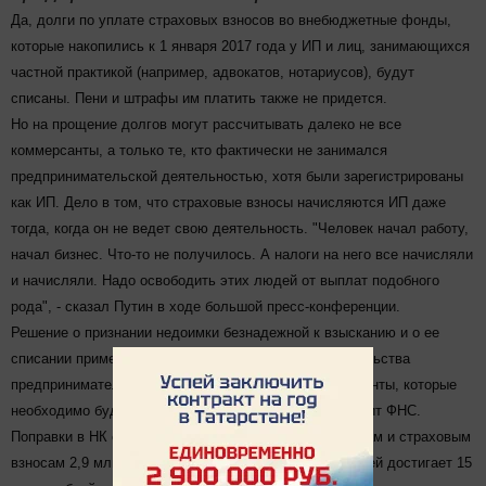
Да, долги по уплате страховых взносов во внебюджетные фонды,
которые накопились к 1 января 2017 года у ИП и лиц, занимающихся
частной практикой (например, адвокатов, нотариусов), будут
списаны. Пени и штрафы им платить также не придется.
Но на прощение долгов могут рассчитывать далеко не все
коммерсанты, а только те, кто фактически не занимался
предпринимательской деятельностью, хотя были зарегистрированы
как ИП. Дело в том, что страховые взносы начисляются ИП даже
тогда, когда он не ведет свою деятельность. "Человек начал работу,
начал бизнес. Что‑то не получилось. А налоги на него все начисляли
и начисляли. Надо освободить этих людей от выплат подобного
рода", - сказал Путин в ходе большой пресс-конференции.
Решение о признании недоимки безнадежной к взысканию и о ее
списании примет налоговая инспекция по месту жительства
предпринимателя. Порядок списания долгов и документы, которые
необходимо будет предоставить в инспекцию, утвердит ФНС.
Поправки в НК смогут освободить от долгов по налогам и страховым
взносам 2,9 млн ИП. Объем задолженности этих людей достигает 15