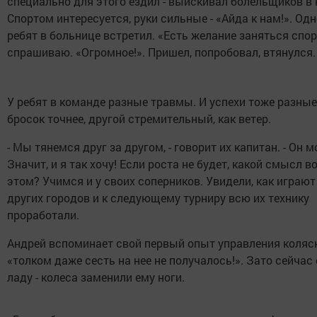
специально для этого ездил - выискивал болельщиков в 
Спортом интересуется, руки сильные - «Айда к нам!». Одн
ребят в больнице встретил. «Есть желание заняться спор
спрашиваю. «Огромное!». Пришел, попробовал, втянулся.
У ребят в команде разные травмы. И успехи тоже разные:
бросок точнее, другой стремительный, как ветер.
- Мы тянемся друг за другом, - говорит их капитан. - Он 
Значит, и я так хочу! Если роста не будет, какой смысл в
этом? Учимся и у своих соперников. Увидели, как играют
других городов и к следующему турниру всю их технику
проработали.
Андрей вспоминает свой первый опыт управления коляс
«толком даже сесть на нее не получалось!». Зато сейчас 
ладу - колеса заменили ему ноги.