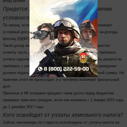
млрд рублей.
Придется ли платить налог при получении
условного дохода?
По закону, если человеку прощают его долги, у него возникает
условный доход, с которого он обязан заплатить налог на доходы
физлиц (НДФЛ).
Такой доход может возникнуть, если, например, банк простил
клиенту часть долга, управляющая компания не стала требовать
уплаты задолженности по ЖКХ или фирма-работодатель решила не
требовать с работника возврата займа. В этом случае гражданин
должен подать декларацию и уплатить 13% от прощенной суммы. На
практике этого не происходит, и у человека возникает фискальный
долг.
Принятые в НК поправки прощают такие долги перед бюджетом
примерно трем млн граждан, если они возникли с 1 января 2015 года
до 1 декабря 2017 года.
Кого освободят от уплаты земельного налога?
Сейчас пенсионеры по старости освобождены от уплаты налога на