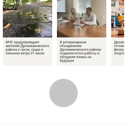
МЧС предупреждает
В ветеринарном
Дрожжа
жителей Дрожжановского
объединении
готовит
района о грозе, граде и
Дрожжановского района
физкул
сильном ветре 31 июля
подвели итоги работы и
спорти
обсудили планы на
будущее