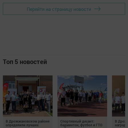
Перейти на страницу новости
Топ 5 новостей
В Дрожжановском районе
Спортивный десант:
В Дрож
определили лучших
бадминтон, футбол и ГТО
награди