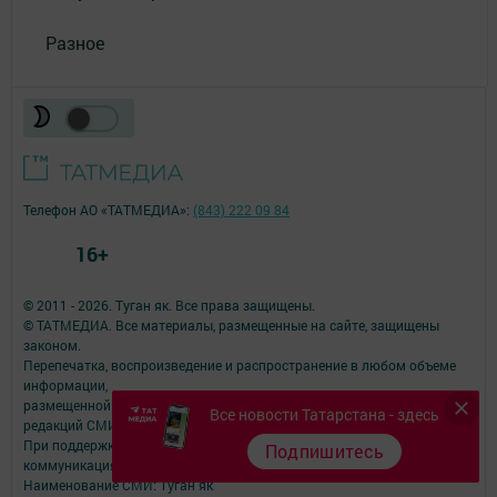
Разное
Телефон АО «ТАТМЕДИА»:
(843) 222 09 84
16+
© 2011 - 2026. Туган як. Все права защищены.
© ТАТМЕДИА. Все материалы, размещенные на сайте, защищены
законом.
Перепечатка, воспроизведение и распространение в любом объеме
информации,
размещенной на сайте, возможна только с письменного согласия
Все новости Татарстана - здесь
редакций СМИ.
При поддержке Республиканского агентства по печати и массовым
Подпишитесь
коммуникациям.
Наименование СМИ: Туган як