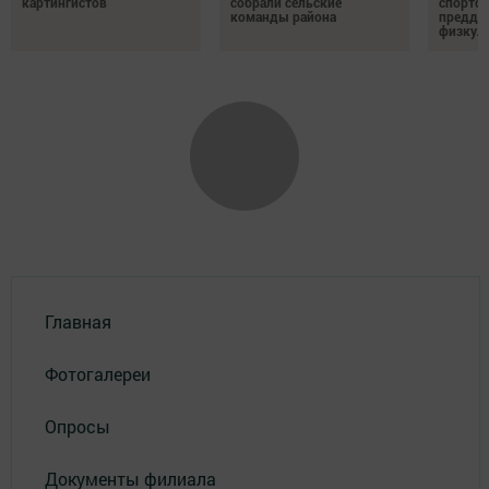
картингистов
собрали сельские
спортсм
команды района
преддв
физкул
Главная
Фотогалереи
Опросы
Документы филиала