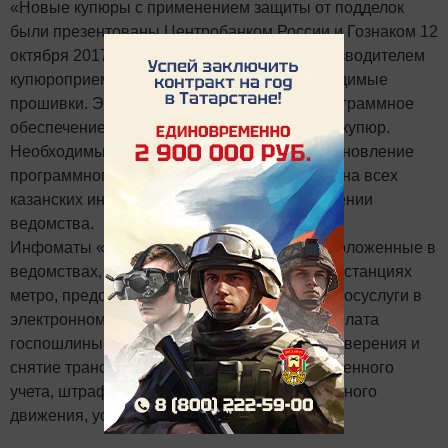
«Новые купюры с применением защиты от подделок
были презентованы Центробанком России и Гознаком 12
октября 2017 года. В середине января производителем
купюроприемников были выпущены необходимые
прошивки. Это позволило адаптировать программное
обеспечение инфоматов для приема новых купюр.
Необходимые доработки, тестирование и обновление
программного обеспечения уже завершены на всех
казанских инфоматах», - говорится в сообщении
ведомства.
Инфоматы «Электронный Татарстан», расположенные в
ведомствах, крупных торговых центрах и на станциях
метро, предоставляют жителям республики госуслуги в
электронном виде. Здесь же принимается оплата
госпошлины за замену водительского удостоверения и
снятие транспортного средства с государственного
учета, штрафов за нарушения правил дорожного
движения, услуг ЖКХ и многое другое.