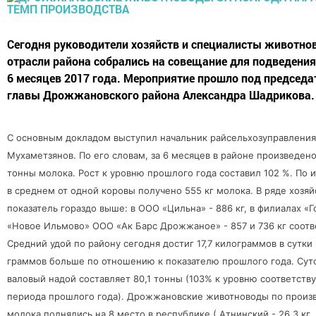
Сегодня руководители хозяйств и специалисты животно
отрасли района собрались на совещание для подведения
6 месяцев 2017 года. Мероприятие прошло под председ
главы Дрожжановского района Александра Шадрикова.
С основным докладом выступил начальник райсельхозуправления
Мухаметзянов. По его словам, за 6 месяцев в районе произведено
тонны молока. Рост к уровню прошлого года составил 102 %. По 
в среднем от одной коровы получено 555 кг молока. В ряде хозя
показатель гораздо выше: в ООО «Цильна» - 886 кг, в филиалах «
«Новое Ильмово» ООО «Ак Барс Дрожжаное» - 857 и 736 кг соотв
Средний удой по району сегодня достиг 17,7 килограммов в сутки 
граммов больше по отношению к показателю прошлого года. Сут
валовый надой составляет 80,1 тонны (103% к уровню соответст
периода прошлого года). Дрожжановские животноводы по произ
молока поднялись на 8 место в республике ( Атнинский - 26,3 кг.