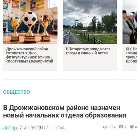
Дрожжановский район
В Татарстане ожидаются
XIX Рел
готовится к Дню
грозы и сильный ветер
«Мочале
физкультурника: афиша
прошли
спортивных мероприятий
Дрожжа
ОБЩЕСТВО
В Дрожжановском районе назначен
новый начальник отдела образования
автор,
7 июля 2017 - 11:54
1712
0
0