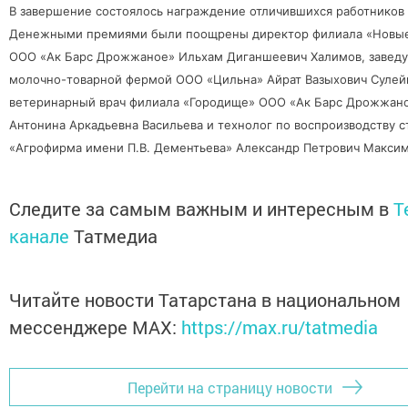
В завершение состоялось награждение отличившихся работников 
Денежными премиями были поощрены директор филиала «Новы
ООО «Ак Барс Дрожжаное» Ильхам Диганшеевич Халимов, завед
молочно-товарной фермой ООО «Цильна» Айрат Вазыхович Сулей
ветеринарный врач филиала «Городище» ООО «Ак Барс Дрожжан
Антонина Аркадьевна Васильева и технолог по воспроизводству 
«Агрофирма имени П.В. Дементьева» Александр Петрович Максим
Следите за самым важным и интересным в
T
канале
Татмедиа
Читайте новости Татарстана в национальном
мессенджере MАХ:
https://max.ru/tatmedia
Перейти на страницу новости