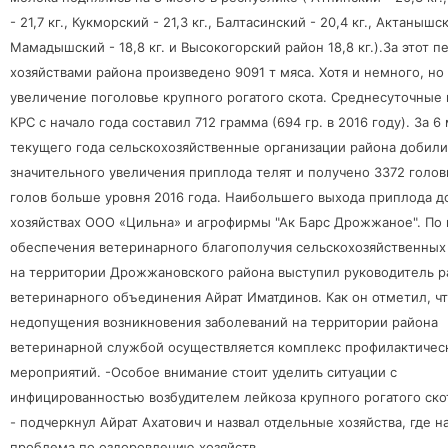
- 21,7 кг., Кукморский - 21,3 кг., Балтасинский - 20,4 кг., Актанышски
Мамадышский - 18,8 кг. и Высокогорский район 18,8 кг.).За этот п
хозяйствами района произведено 9091 т мяса. Хотя и немного, но
увеличение поголовье крупного рогатого скота. Среднесуточные
КРС с начало года составил 712 грамма (694 гр. в 2016 году). За 6
текущего года сельскохозяйственные организации района добили
значительного увеличения приплода телят и получено 3372 головы
голов больше уровня 2016 года. Наибольшего выхода приплода д
хозяйствах ООО «Цильна» и агрофирмы "Ак Барс Дрожжаное". По 
обеспечения ветеринарного благополучия сельскохозяйственны
на территории Дрожжановского района выступил руководитель р
ветеринарного объединения Айрат Иматдинов. Как он отметил, чт
недопущения возникновения заболеваний на территории района
ветеринарной службой осуществляется комплекс профилактичес
мероприятий. -Особое внимание стоит уделить ситуации с
инфицированностью возбудителем лейкоза крупного рогатого скот
- подчеркнул Айрат Ахатович и назвал отдельные хозяйства, где 
проблема по оздоровлению хозяйств.