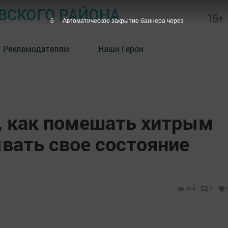
СКОГО РАЙОНА
16+
5
Автоматическое закрытие баннера через
Рекламодателям
Наши Герои
 как помешать хитрым
вать свое состояние
818
0