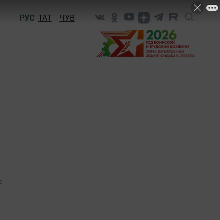
РУС
ТАТ
ЧУВ
0