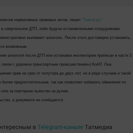
роектов нормативных правовых актов, пишет
"Газета.ру".
в в смертельное ДТП, либо будучи остановленными сотрудниками
емонстративно выпивают алкоголь. После этого достоверно установить,
тся возможным.
ение алкоголя после ДТП или остановки инспектором прописан в части 3
в связи с дорожно-транспортным происшествием») КоАП. Она
ение прав на срок от полутора до двух лет, но в ряде случаев и такой
 более предпочтительным, так как позволяет избежать обвинения по
 или за повторное пьянство за рулем.
ьство, в документе не сообщается.
интересным в
Telegram-канале
Татмедиа