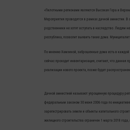
«Пилотными регионами являются Высокая Гора и Верхни
Мероприятия проводятся в рамках дачной амнистии. В с
родственники не хотят вступать в наследство. Людям н
республика, позволит выявить такие дома. Муниципалите
По мнению Хамзиной, заброшенные дома есть в каждой 
сейчас проходит инвентаризация, считают, что данная 
реализации нового проекта, позже будет распространен
Дачной амнистией называют упрощенную процедуру реги
федеральным законом 30 июня 2006 года по инициативе
зарегистрировать земли и объекты капитального строит
жилищного строительства ограничен 1 марта 2018 года, 