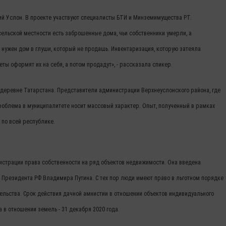
й Услон. В проекте участвуют специалисты БТИ и Минземимущества РТ.
ельской местности есть заброшенные дома, чьи собственники умерли, а
е нужен дом в глуши, который не продашь. Инвентаризация, которую затеяла
ты оформят их на себя, а потом продадут», - рассказала спикер.
деревне Татарстана. Представители администрации Верхнеуслонского района, где
проблема в муниципалитете носит массовый характер. Опыт, полученный в рамках
 по всей республике.
страции права собственности на ряд объектов недвижимости. Она введена
 Президента РФ Владимира Путина. С тех пор люди имеют право в льготном порядке
ельства. Срок действия дачной амнистии в отношении объектов индивидуального
а в отношении земель - 31 декабря 2020 года.