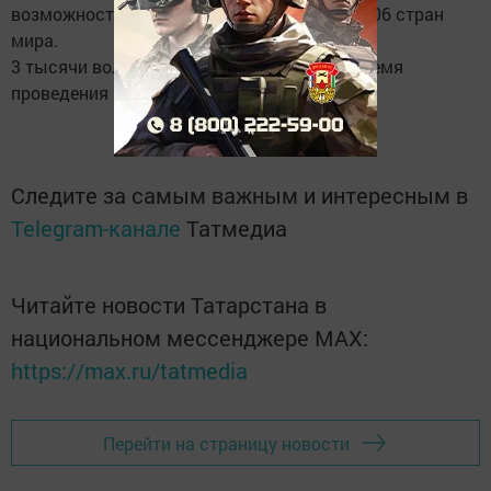
возможностями и юнифайд-партнеров из 106 стран
мира.
3 тысячи волонтеров примут участие во время
проведения игр.
Следите за самым важным и интересным в
Telegram-канале
Татмедиа
Читайте новости Татарстана в
национальном мессенджере MАХ:
https://max.ru/tatmedia
Перейти на страницу новости