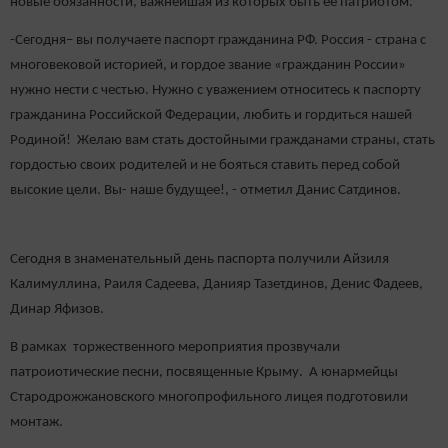
новые обязанности, важнейшая из которых быть её патриотом.
-Сегодня– вы получаете паспорт гражданина РФ. Россия - страна с
многовековой историей, и гордое звание «гражданин России»
нужно нести с честью. Нужно с уважением относитесь к паспорту
гражданина Российской Федерации, любить и гордиться нашей
Родиной! Желаю вам стать достойными гражданами страны, стать
гордостью своих родителей и не бояться ставить перед собой
высокие цели. Вы- наше будущее!, - отметил Данис Сатдинов.
Сегодня в знаменательный день паспорта получили Айзиля
Калимуллина, Раиля Садеева, Данияр Тазетдинов, Денис Фадеев,
Динар Яфизов.
В рамках торжественного мероприятия прозвучали
патроиотические песни, посвященные Крыму. А юнармейцы
Стародрожжановского многопрофильного лицея подготовили
монтаж.