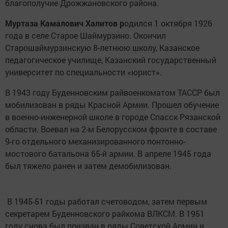
благополучие Дрожжановского района.
Муртаза Камалович Халитов р
одился 1 октября 1926
года в селе Старое Шаймурзино. Окончил
Старошаймурзинскую 8-летнюю школу, Казанское
педагогическое училище, Казанский государственный
университет по специальности «юрист».
В 1943 году Буденновским райвоенкоматом ТАССР был
мобилизован в ряды Красной Армии. Прошел обучение
в военно-инженерной школе в городе Спасск Рязанской
области. Воевал на 2-м Белорусском фронте в составе
9-го отдельного механизированного понтонно-
мостового батальона 65-й армии. В апреле 1945 года
был тяжело ранен и затем демобилизован.
В 1945-51 годы работал счетоводом, затем первым
секретарем Буденновского райкома ВЛКСМ. В 1951
году снова был призван в ряды Советской Армии и