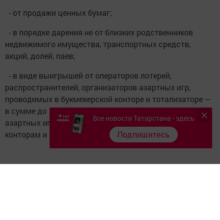
- от продажи ценных бумаг;
- в порядке дарения не от близких родственников
недвижимого имущества, транспортных средств,
акций, долей, паев;
- в виде выигрышей от операторов лотерей,
распространителей, организаторов азартных игр,
проводимых в букмекерской конторе и тотализаторе –
в сумме до 15000 рублей, а также от организаторов
Все новости Татарстана - здесь
азартных игр, не относящихся к букмекерским
Подпишитесь
конторам и тотализаторам;
- от физических лиц по договорам гражданско-
правового характера, например, по договору аренды
имущества;
- от зарубежных источников.