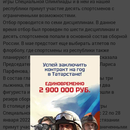
игры Специальной Олимпиады и в нем из нашей
республики примут участие десять спортсменов с
ограниченными возможностями.
Отбор проводится по семи дисциплинам. В данное
время отбор был проведен по шести дисциплинам и
десять спортсменов попали в основной состав сборной
России. В мае предстоит еще выбирать атлетов по
флорболу, где спортсмены из республики также
планируют попасть в сборную. Об этом рассказала
Председатель специальной Олимпиады РТ Лариса
Парфенова, пишет ИА «Татар-информ».
В состав главной команды страны включены три
лыжника, пять спортсменов по шорт-треку и два
фигуриста из Татарстана.. А пять атлетов вошли в
резерв сборной.
В столице республики Всемирные зимние игры
Специальной Олимпиады будут проходить с 22 по 28
января 2022 года. В данном спортивном состязании
примут участие свыше 2 тыс. атлетов с ограниченными