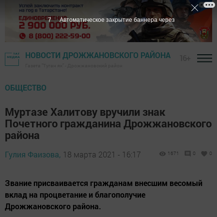
6
Автоматическое закрытие баннера через
НОВОСТИ ДРОЖЖАНОВСКОГО РАЙОНА
16+
Газета "Туган як" - Дрожжановский район
ОБЩЕСТВО
Муртазе Халитову вручили знак
Почетного гражданина Дрожжановского
района
Гулия Фаизова,
18 марта 2021 - 16:17
1671
0
0
Звание присваивается гражданам внесшим весомый
вклад на процветание и благополучие
Дрожжановского района.