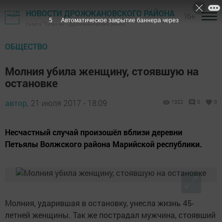
НОВОСТИ ДРОЖЖАНОВСКОГО РАЙОНА
16+
4
Автоматическое закрытие баннера через
Газета "Туган як" - Дрожжановский район
ОБЩЕСТВО
Молния убила женщину, стоявшую на
остановке
автор,
21 июля 2017 - 18:09
1322
0
0
Несчастный случай произошёл вблизи деревни
Петьялы Волжского района Марийской республики.
Молния, ударившая в остановку, унесла жизнь 45-
летней женщины. Так же пострадал мужчина, стоявший