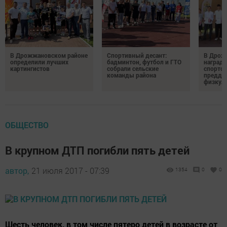
В Дрожжановском районе
Спортивный десант:
В Дрож
определили лучших
бадминтон, футбол и ГТО
награди
картингистов
собрали сельские
спортсм
команды района
преддв
физкул
ОБЩЕСТВО
В крупном ДТП погибли пять детей
автор,
21 июля 2017 - 07:39
1354
0
0
Шесть человек, в том числе пятеро детей в возрасте от