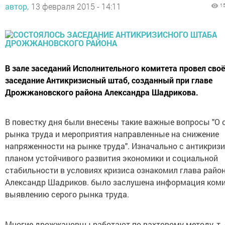
автор,
13 февраля 2015 - 14:11
1
В зале заседаний Исполнительного комитета провел своё
заседание Антикризисный штаб, созданный при главе
Дрожжановского района Александра Шадрикова.
В повестку дня были внесены такие важные вопросы "О 
рынка труда и мероприятия направленные на снижение
напряженности на рынке труда". Изначально с антикри
планом устойчивого развития экономики и социальной
стабильности в условиях кризиса ознакомил глава райо
Александр Шадриков. было заслушена информация коми
выявлению серого рынка труда.
Многие дрожжановцы работают по вахтовому методу, т. е