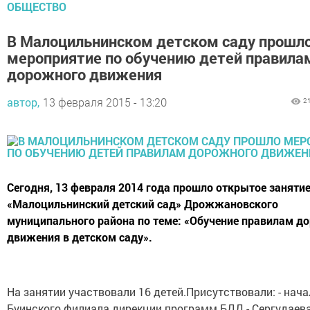
ОБЩЕСТВО
В Малоцильнинском детском саду прошл
мероприятие по обучению детей правила
дорожного движения
автор,
13 февраля 2015 - 13:20
2
Сегодня, 13 февраля 2014 года прошло открытое заняти
«Малоцильнинский детский сад» Дрожжановского
муниципального района по теме: «Обучение правилам д
движения в детском саду».
На занятии участвовали 16 детей.Присутствовали: - нач
Буинского филиала дирекции программ БДД - Сергудаев