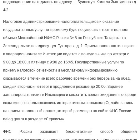
подрозделение находилось по адресу:
: г. Буинск ул. Камиля Зыятдинова д.
4/2.
Налоговое администрирование налогоплательщиков и оказание
государственных услуг по-прежнему будет осуществляться в полном
объеме Межрайонной ИФНС России № 8 по Республике Татарстан в
Зеленодольске по адресу: ул. Туктарова д. 1. Прием налогоплательщиков
в операционном зале Инспекции ведется с понедельника по четверг с
9:00 до 18:00, в пятницу с 9:00 до 16:45. Государственные услуги по
приему налоговой отчетности и бесплатному информированию
оказываются в течение всего рабочего времени без перерыва на обед,
каждый вторник и четверг в продленном режиме до 20:00. Заранее
запланировать визит в Инспекцию и сократить время ожидания в очереди
возможно, воспользовавшись интерактивным сервисом «Онлайн-запись
на прием в налоговый орган», который размещен на сайте ФНС России
nalog.gov.ru в разделе «Сервисы».
ФНС России развивает бесконтактный способ общения
налогоплательщиков с налоговыми инспекциями с помощью сервисов