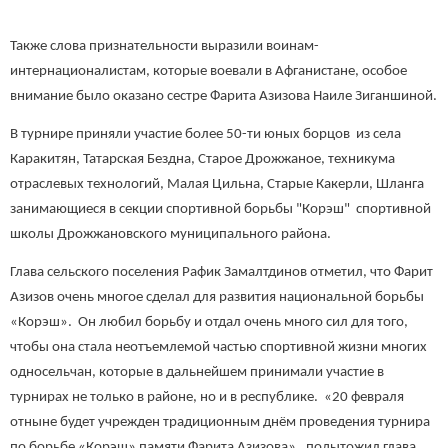
Также слова признательности выразили воинам-
интернационалистам, которые воевали в Афганистане, особое
внимание было оказано сестре Фарита Азизова Наиле Зиганшиной.
В турнире приняли участие более 50-ти юных борцов из села
Каракитян, Татарская Бездна, Старое Дрожжаное, техникума
отраслевых технологий, Малая Цильна, Старые Какерли, Шланга
занимающиеся в секции спортивной борьбы "Корэш" спортивной
школы Дрожжановского муниципального района.
Глава сельского поселения Рафик Замалтдинов отметил, что Фарит
Азизов очень многое сделал для развития национальной борьбы
«Корэш». Он любил борьбу и отдал очень много сил для того,
чтобы она стала неотъемлемой частью спортивной жизни многих
односельчан, которые в дальнейшем принимали участие в
турнирах не только в районе, но и в республике. «20 февраля
отныне будет учрежден традиционным днём проведения турнира
по борьбе «Корэш» памяти Фарита Азизова», подытожил глава