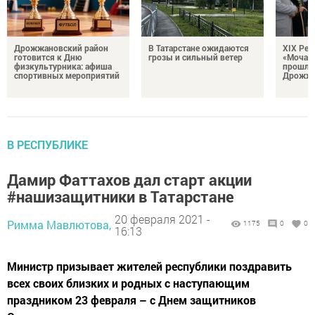
Дрожжановский район
В Татарстане ожидаются
XIX Рел
готовится к Дню
грозы и сильный ветер
«Мочале
физкультурника: афиша
прошли
спортивных мероприятий
Дрожжа
В РЕСПУБЛИКЕ
Дамир Фаттахов дал старт акции
#нашизащитники в Татарстане
20 февраля 2021 -
Римма Мавлютова,
1175
0
0
16:13
Министр призывает жителей республики поздравить
всех своих близких и родных с наступающим
праздником 23 февраля – с Днем защитников