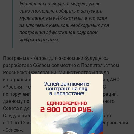
Управленцы выходят с модуля, умея
самостоятельно собирать и запускать
мультиагентные ИИ-системы, а это один
из ключевых навыков, необходимых для
построения эффективной кадровой
инфраструктуры».
Программа «Кадры для экономики будущего»
разработана Сбером совместно с Правительством
Российской Федерации, Министерством труда
и социальной защиты Российской Федерации, АНО
«Россия — страна возможностей» и РАНХиГС
по поручению Президента Российской Федерации,
данному по итогам заседания Государственного
Совета в декабре 2025 года.
Следующий очный модуль программы пройдёт
с 10 по 12 августа 2026 года в Мастерской управления
«Сенеж».