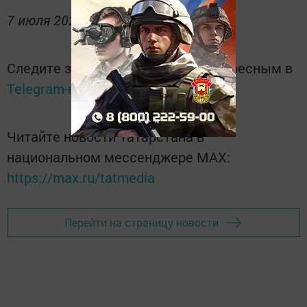
7 июля 2026 года, Москва.
Следите за самым важным и интересным в
Telegram-канале
Татмедиа
Читайте новости Татарстана в
национальном мессенджере MАХ:
https://max.ru/tatmedia
Перейти на страницу новости