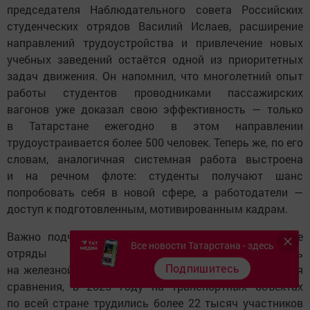
председателя Наблюдательного совета Российских
студенческих отрядов Василий Ислаев, расширение
направлений трудоустройства и привлечение новых
учебных заведений остаётся одной из приоритетных
задач движения. Он напомнил, что многолетний опыт
работы студентов проводниками пассажирских
вагонов уже доказал свою эффективность — только
в Татарстане ежегодно в этом направлении
трудоустраивается более 500 человек. Теперь же, по его
словам, аналогичная системная работа выстроена
и на речном флоте: студенты получают шанс
попробовать себя в новой сфере, а работодатели —
доступ к подготовленным, мотивированным кадрам.
Важно подчеркнуть, что до 2026 года студенческие
Все новости Татарстана - здесь
отряды преимущественно задействовались
Подпишитесь
на железной дороге и в дорожном строительстве. Для
сравнения, в 2025 году на транспортных объектах
по всей стране трудились более 22 тысяч участников