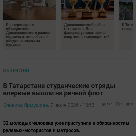
В ветеринарном
Дрожжановский район
В Татар
объединении
готовится к Дню
грозы и
Дрожжановского района
физкультурника: афиша
подвели итоги работы и
спортивных мероприятий
обсудили планы на
будущее
ОБЩЕСТВО
В Татарстане студенческие отряды
впервые вышли на речной флот
Эльвира Ярмушова,
7 июля 2026 - 10:53
295
0
0
32 молодых человека уже приступили к обязанностям
рулевых-мотористов и матросов.