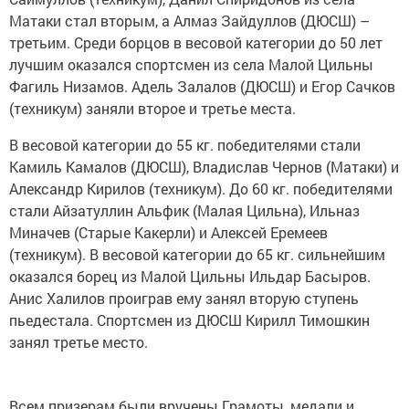
Матаки стал вторым, а Алмаз Зайдуллов (ДЮСШ) –
третьим. Среди борцов в весовой категории до 50 лет
лучшим оказался спортсмен из села Малой Цильны
Фагиль Низамов. Адель Залалов (ДЮСШ) и Егор Сачков
(техникум) заняли второе и третье места.
В весовой категории до 55 кг. победителями стали
Камиль Камалов (ДЮСШ), Владислав Чернов (Матаки) и
Александр Кирилов (техникум). До 60 кг. победителями
стали Айзатуллин Альфик (Малая Цильна), Ильназ
Миначев (Старые Какерли) и Алексей Еремеев
(техникум). В весовой категории до 65 кг. сильнейшим
оказался борец из Малой Цильны Ильдар Басыров.
Анис Халилов проиграв ему занял вторую ступень
пьедестала. Спортсмен из ДЮСШ Кирилл Тимошкин
занял третье место.
Всем призерам были вручены Грамоты, медали и