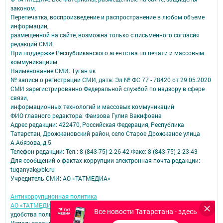
законом.
Перепечатка, воспроизведение и распространение в любом объеме
информации,
размещенной на сайте, возможна только с письменного согласия
редакций СМИ.
При поддержке Республиканского агентства по печати и массовым
коммуникациям.
Наименование СМИ: Туган як
№ записи о регистрации СМИ, дата: Эл № ФС 77 - 78420 от 29.05.2020
СМИ зарегистрированно Федеральной службой по надзору в сфере
связи,
информационных технологий и массовых коммуникаций
ФИО главного редактора: Фаизова Гулия Вакифовна
Адрес редакции: 422470, Российская Федерация, Республика
Татарстан, Дрожжановский район, село Старое Дрожжаное улица
А.Абязова, д.5
Телефон редакции: Тел.: 8 (843-75) 2-26-42 Факс: 8 (843-75) 2-23-43
Для сообщений о фактах коррупции электронная почта редакции:
tuganyak@bk.ru
Учредитель СМИ: АО «ТАТМЕДИА»
Антикоррупционная политика
АО «ТАТМЕДИА» использует «cookie»
для персонализации сервисов и
Все новости Татарстана - здесь
удобства пользователей сайтом.