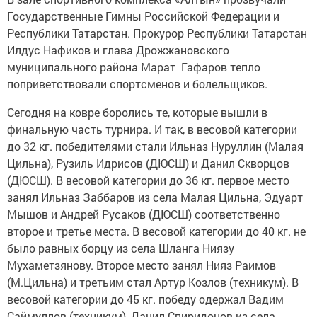
Государственные Гимны Российской Федерации и
Республики Татарстан. Прокурор Республики Татарстан
Илдус Нафиков и глава Дрожжановского
муниципального района Марат Гафаров тепло
поприветствовали спортсменов и болельщиков.
Сегодня на ковре боролись те, которые вышли в
финальную часть турнира. И так, в весовой категории
до 32 кг. победителями стали Ильназ Нуруллин (Малая
Цильна), Рузиль Идрисов (ДЮСШ) и Данил Скворцов
(ДЮСШ). В весовой категории до 36 кг. первое место
занял Ильназ Заббаров из села Малая Цильна, Эдуарт
Мышов и Андрей Русаков (ДЮСШ) соответственно
второе и третье места. В весовой категории до 40 кг. не
было равных борцу из села Шланга Ниязу
Мухаметзянову. Второе место занял Нияз Раимов
(М.Цильна) и третьим стал Артур Козлов (техникум). В
весовой категории до 45 кг. победу одержал Вадим
Саймуллов (техникум), Данил Спиридонов из села