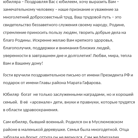
юбиляра – Поздравляя Вас с юбилеем, хочу выразить Вам –
замечательному человеку – наше признание и уважение за
многолетний добросовестный труд. Ваш трудовой путь – это
свидетельство беззаветного служения своему народу, Родине,
стремление приносить пользу людям, творить добрые дела на
благо Родины. Искренне желаю Вам крепкого здоровья,
благополучия, поддержки и внимания близких людей,
уверенности в завтрашнем дне и долголетия! Любви, мира, тепла
Вам и Вашему дому!
Гости вручили поздравительное письмо от имени Президента РФ и
подарок от имени Главы района Марата Гафарова.
Юбиляр богат не только заслуженными наградами, но и хорошей
семьей. В её «арсенале» дети, внуки и правнуки, которые трудятся
в области здравоохранения.
Сам юбиляр, бывший военный. Родился он в Муслюмовском
районе в маленькой деревушке. Семья была многодетной. Отца
забрали на фронт, оттуда он не вернулся. Сам же Мирзалих