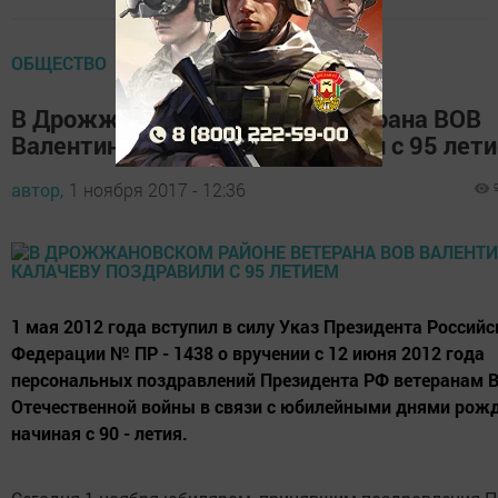
ОБЩЕСТВО
В Дрожжановском районе ветерана ВОВ
Валентину Калачеву поздравили с 95 лет
автор,
1 ноября 2017 - 12:36
1 мая 2012 года вступил в силу Указ Президента Российс
Федерации № ПР - 1438 о вручении с 12 июня 2012 года
персональных поздравлений Президента РФ ветеранам 
Отечественной войны в связи с юбилейными днями рожд
начиная с 90 - летия.