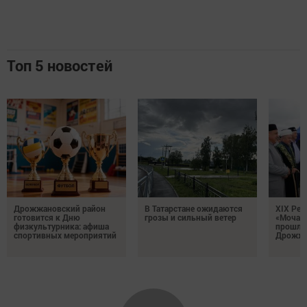
Топ 5 новостей
Дрожжановский район
В Татарстане ожидаются
XIX Рел
готовится к Дню
грозы и сильный ветер
«Мочале
физкультурника: афиша
прошли
спортивных мероприятий
Дрожжа