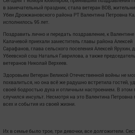
Сегодня 1 ноября юбиляром, принявшим поздравления П
в замечательный праздник, стала ветеран ВОВ, жительн
Убеи Дрожжановского района РТ Валентина Петровна Кал
исполнилось 95 лет.
Поздравить лично и передать поздравление, к Валентине
Калачевой приехали заместитель главы района Алексей
Сарафанов, глава сельского поселения Алексей Ярухин, 
Убеевской сош Наталья Гаврилова, а также председател
ветеранов Николай Верхеев.
Здоровьем Ветеран Великой Отечественной войны не мо
похвалиться, но она всё же радушно встретила гостей, у
своей бодростью духа и отличным настроением. В этом г
случился инсульт. Несмотря на это Валентина Петровна
всех и события из своей жизни.
Их в семье было трое, три девочки, все долгожители. Се