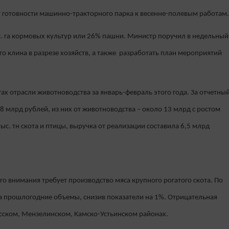
 готовности машинно-тракторного парка к весенне-полевым работам.
с. га кормовых культур или 26% пашни. Министр поручил в недельный
о клина в разрезе хозяйств, а также разработать план мероприятий
.
ах отрасли животноводства за январь-февраль этого года. За отчетны
 млрд рублей, из них от животноводства – около 13 млрд с ростом
с. тн скота и птицы, выручка от реализации составила 6,5 млрд
го внимания требует производство мяса крупного рогатого скота. По
а прошлогодние объемы, снизив показатели на 1%. Отрицательная
сском, Мензелинском, Камско-Устьинском районах.