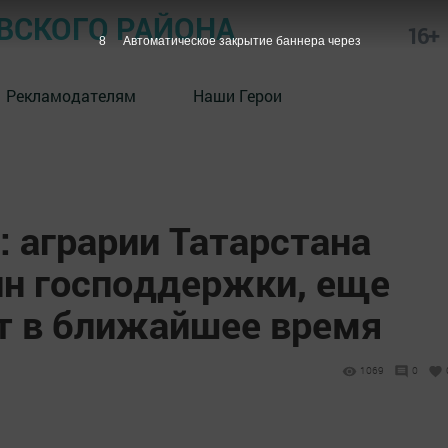
СКОГО РАЙОНА
16+
7
Автоматическое закрытие баннера через
Рекламодателям
Наши Герои
 аграрии Татарстана
лн господдержки, еще
ат в ближайшее время
1069
0