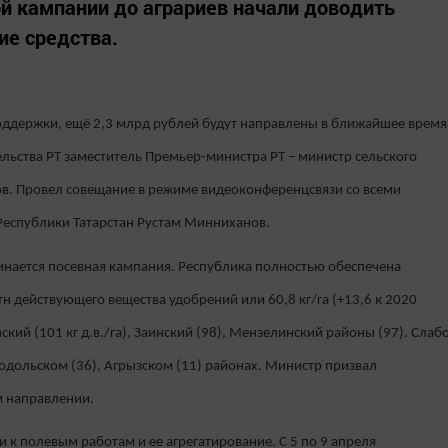
ой кампании до аграриев начали доводить
ие средства.
оддержки, ещё 2,3 млрд рублей будут направлены в ближайшее время
льства РТ заместитель Премьер-министра РТ – министр сельского
ов. Провел совещание в режиме видеоконференцсвязи со всеми
еспублики Татарстан Рустам Минниханов.
чинается посевная кампания. Республика полностью обеспечена
н действующего вещества удобрений или 60,8 кг/га (+13,6 к 2020
кий (101 кг д.в./га), Заинский (98), Мензелинский районы (97). Слаб
нодольском (36), Агрызском (11) районах. Министр призвал
м направлении.
 к полевым работам и ее агрегатирование. С 5 по 9 апреля