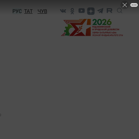
РУС
ТАТ
ЧУВ
0