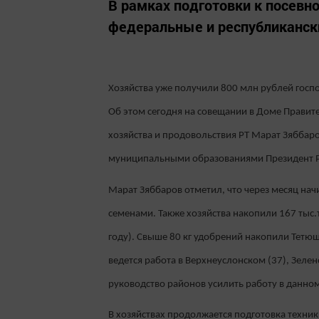
В рамках подготовки к посевн
федеральные и республиканск
Хозяйства уже получили 800 млн рублей госп
Об этом сегодня на совещании в Доме Правите
хозяйства и продовольствия РТ Марат Зяббар
муниципальными образованиями Президент Р
Марат Зяббаров отметил, что через месяц на
семенами. Также хозяйства накопили 167 тыс.т
году). Свыше 80 кг удобрений накопили Тетюшс
ведется работа в Верхнеуслонском (37), Зеле
руководство районов усилить работу в данно
В хозяйствах продолжается подготовка техники