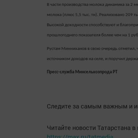
В части производства молока динамика за 2 м
молока (плюс 5,5 тыс. тн). Реализовано 209 ты
Высокой доходности способствуют и благопри
прошлогоднего показателя более чем на 1 руб
Рустам Минниханов в свою очередь отметил, 
источником доходов на селе, и поручил держ
Пресс-служба Минсельхозпрода РТ
Следите за самым важным и 
Читайте новости Татарстана 
https://max.ru/tatmedia