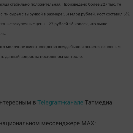
есяца стабильно положительная. Произведено более 227 тыс. тн
с. тн сырья с выручкой в размере 5,4 млрд рублей. Рост составил 5%.
ятные закупочные цены - 27 рублей 16 копеек, что выше
ль.
что молочное животноводство всегда было и остается основным
ать данный вопрос на постоянном контроле.
интересным в
Telegram-канале
Татмедиа
в национальном мессенджере MАХ: