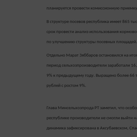
планируется провести комиссионную приемку
В структуре посевов республика имеет 865 ты
срок провести анализ использования кормовог
по улучшению структуры посевных площадей
Отдельно Марат Зяббаров остановился на итог
период сельхозпроизводители заработали 16,8
9% к предыдущему году. Выращено более 66 ты
рублей с ростом 9%.
Глава Минсельхозпрода РТ заметил, что особо
республике производители не смогли выйти н
динамика зафиксирована в Аксубаевском, Спа