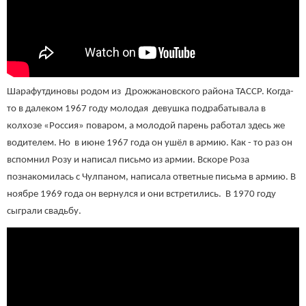
Шарафутдиновы родом из Дрожжановского района ТАССР. Когда-
то в далеком 1967 году молодая девушка подрабатывала в
колхозе «Россия» поваром, а молодой парень работал здесь же
водителем. Но в июне 1967 года он ушёл в армию. Как - то раз он
вспомнил Розу и написал письмо из армии. Вскоре Роза
познакомилась с Чулпаном, написала ответные письма в армию. В
ноябре 1969 года он вернулся и они встретились. В 1970 году
сыграли свадьбу.