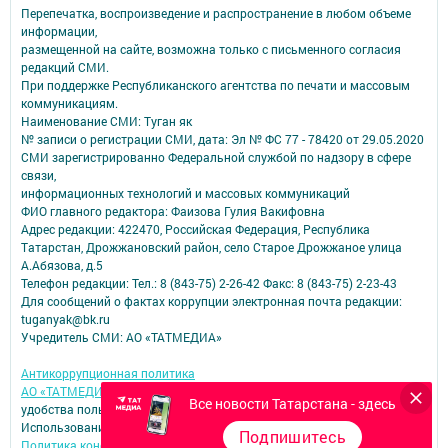
Перепечатка, воспроизведение и распространение в любом объеме
информации,
размещенной на сайте, возможна только с письменного согласия
редакций СМИ.
При поддержке Республиканского агентства по печати и массовым
коммуникациям.
Наименование СМИ: Туган як
№ записи о регистрации СМИ, дата: Эл № ФС 77 - 78420 от 29.05.2020
СМИ зарегистрированно Федеральной службой по надзору в сфере
связи,
информационных технологий и массовых коммуникаций
ФИО главного редактора: Фаизова Гулия Вакифовна
Адрес редакции: 422470, Российская Федерация, Республика
Татарстан, Дрожжановский район, село Старое Дрожжаное улица
А.Абязова, д.5
Телефон редакции: Тел.: 8 (843-75) 2-26-42 Факс: 8 (843-75) 2-23-43
Для сообщений о фактах коррупции электронная почта редакции:
tuganyak@bk.ru
Учредитель СМИ: АО «ТАТМЕДИА»
Антикоррупционная политика
АО «ТАТМЕДИА» использует «cookie»
для персонализации сервисов и
Все новости Татарстана - здесь
удобства пользователей сайтом.
Использование «cookie» можно отменить в настройках браузера.
Подпишитесь
Политика конфиденциальности