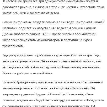
В настоящее время все три дочери со своими семьями живут и
работают в районе, а сыновья в столицах России и Татарстана, тоже
живут семьями и воспитывают детей.
Семья Григорьевых создали семью в 1970 году. Григорьев Николай
Иванович родился 22 августа 1946 года в с.Алешкин-Саплык
Дрожжановского района ТАССР. После учебы в восьмилетней
школе он решил стать механизатором и поступил на курсы
трактористов.
Еще до армии успел поработать на тракторе. Отслужив три года,
вернулся в родное село. Он не знал более почетной миссии , чем
выращивать хлеб. Работал с душой и с большим вдохновением.
Также он работал и на комбайне.
Николаю Григорьевичу присвоено почетное звание «Заслуженный
механизатор сельского хозяйства Республики Татарстан». Он
награжден орденами Трудовой Славы II и III степеней, «Знак
почета»;, медалями «За доблестный труд» и значком «Победитель
соцсоревнований». Как лучший передовик производства Н.И.