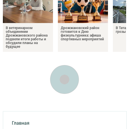
В ветеринарном
Дрожжановский район
В Татар
объединении
готовится к Дню
грозы и
Дрожжановского района
физкультурника: афиша
подвели итоги работы и
спортивных мероприятий
обсудили планы на
будущее
Главная