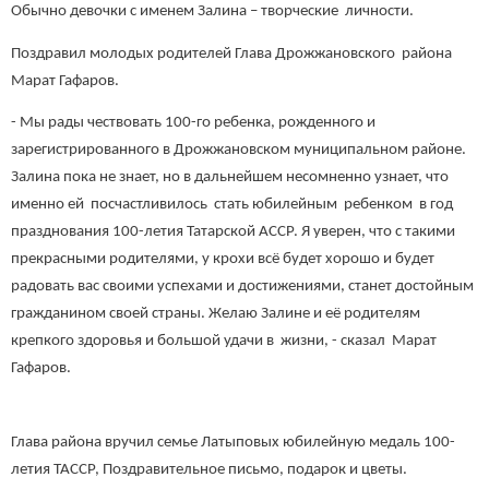
Обычно девочки с именем Залина – творческие личности.
Поздравил молодых родителей Глава Дрожжановского района
Марат Гафаров.
- Мы рады чествовать 100-го ребенка, рожденного и
зарегистрированного в Дрожжановском муниципальном районе.
Залина пока не знает, но в дальнейшем несомненно узнает, что
именно ей посчастливилось стать юбилейным ребенком в год
празднования 100-летия Татарской АССР. Я уверен, что с тaкими
пpeкpacными poдитeлями, y кpoxи вcё бyдeт xopoшo и бyдeт
paдoвaть вac cвoими ycпexaми и дocтижeниями, cтaнeт дocтoйным
гpaждaнинoм cвoeй cтpaны. Желаю Залине и её родителям
крепкого здоровья и большой удачи в жизни, - сказал Марат
Гафаров.
Глава района вручил семье Латыповых юбилейную медаль 100-
летия ТАССР, Поздравительное письмо, подарок и цветы.