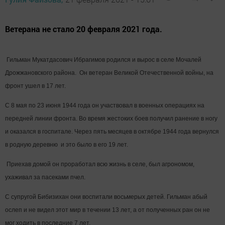
Ветерана не стало 20 февраля 2021 года.
Гильман Мукатдасович Ибрагимов родился и вырос в селе Мочалей
Дрожжановского района. Он ветеран Великой Отечественной войны, на
фронт ушел в 17 лет.
С 8 мая по 23 июня 1944 года он участвовал в военных операциях на
передней линии фронта. Во время жестоких боев получил ранение в ногу
и оказался в госпитале. Через пять месяцев в октябре 1944 года вернулся
в родную деревню и это было в его 19 лет.
Приехав домой он проработал всю жизнь в селе, был агрономом,
ухаживал за пасеками пчел.
С супругой Бибизихан они воспитали восьмерых детей.
Гильман абый
ослеп и не видел этот мир в течении 13 лет, а от полученных ран он не
мог ходить в последние 7 лет.