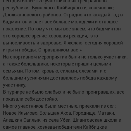
сегодня более 120 участников из трех районов
республики: Буинского, Кайбицкого и, конечно же,
Дрожжановского районов. Отрадно что каждый год в
бадминтон играет все больше молодежи и старшее
поколение. Потому что мы все знаем, что бадминтон
это хорошее зрение, хорошая реакция, это
выносливость и здоровье. Я желаю сегодня хорошей
игры и победы. С праздником вас!»
На спортивном мероприятии были не только участники,
а также болельщики, некоторые пришли целыми
семьями. Потом, кровью, силами, слезами и с
большими усилиями доставалась победа каждому
участнику.
В турнире не было слабых и не было проигравших, все
показали себя достойно.
Много участников были местные, приехали из сел:
Новое Ильмово, Большая Акса, Городище, Матаки,
Алешкин Саплык, из села Убеи, Шланговская школа и
самое главное, хозяева-победители Кайбицкие