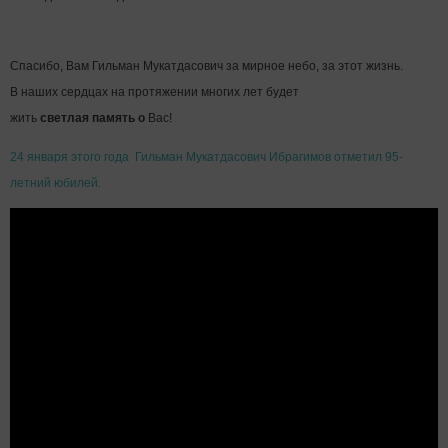
Спасибо, Вам Гильман Мукатдасович за мирное небо, за этот жизнь.
В наших сердцах на протяжении многих лет будет
жить
светлая
память
о
Вас!
24 января этого года
Гильман Мукатдасович Ибрагимов отметил 95-
летний юбилей.