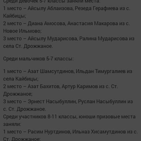
Среди девочек 5-7 классы заняли места:
1 место – Айсылу Аблаизова, Резеда Герафиева из с.
Кайбицы;
2 место – Диана Амосова, Анастасия Макарова из с.
Новое Ильмово;
3 место – Айсылу Мударисова, Ралина Мударисова из
села Ст. Дрожжаное.
Среди мальчиков 5-7 классы:
1 место – Азат Шамсутдинов, Ильдан Тимургалиев из
села Кайбицы;
2 место – Азат Бахитов, Артур Каримов из с. Ст.
Дрожжаное;
3 место – Эрнест Насыбуллин, Руслан Насыбуллин из
с. Ст. Дрожжаное.
Среди участников 8-11 классы, юноши призовые места
заняли:
1 место – Расим Нуртдинов, Ильназ Хисамутдинов из с.
Ст. Дрожжаное;