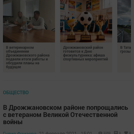
В ветеринарном
Дрожжановский район
В Татар
объединении
готовится к Дню
грозы и
Дрожжановского района
физкультурника: афиша
подвели итоги работы и
спортивных мероприятий
обсудили планы на
будущее
ОБЩЕСТВО
В Дрожжановском районе попрощались
с ветераном Великой Отечественной
войны
Гулия Фаизова,
21 февраля 2021 - 15:01
2253
0
0