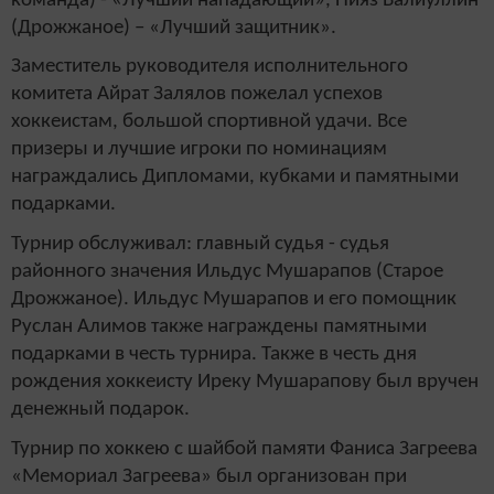
команда) - «Лучший нападающий», Нияз Валиуллин
(Дрожжаное) – «Лучший защитник».
Заместитель руководителя исполнительного
комитета Айрат Залялов пожелал успехов
хоккеистам, большой спортивной удачи. Все
призеры и лучшие игроки по номинациям
награждались Дипломами, кубками и памятными
подарками.
Турнир обслуживал: главный судья - судья
районного значения Ильдус Мушарапов (Старое
Дрожжаное). Ильдус Мушарапов и его помощник
Руслан Алимов также награждены памятными
подарками в честь турнира. Также в честь дня
рождения хоккеисту Иреку Мушарапову был вручен
денежный подарок.
Турнир по хоккею с шайбой памяти Фаниса Загреева
«Мемориал Загреева» был организован при