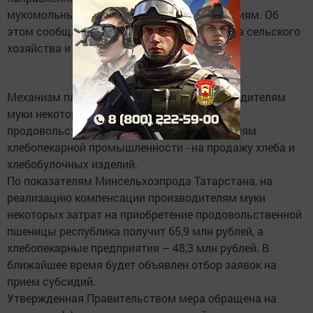
мукомольным и хлебопекарным предприятиям. Об
этом сообщает пресс-служба Министерства сельского
хозяйства и продовольствия РТ.
Механизм планирует компенсацию производителям
муки некоторых расходов на закупку
продовольственной пшеницы, а предприятиям
хлебопекарной промышленности - на продажу хлеба и
хлебобулочных изделий.
По показателям Минсельхозпрода Татарстана, на
реализацию компенсации производителям муки
некоторых затрат на приобретение продовольственной
пшеницы республика получит 65,9 млн рублей, а
хлебопекарные предприятия – 48,3 млн рублей. В
ближайшее время будет объявлен отбор заявок на
прием субсидий.
Утвержденная Правительством мера обращена на