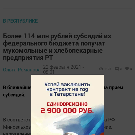
В РЕСПУБЛИКЕ
Более 114 млн рублей субсидий из
федерального бюджета получат
мукомольные и хлебопекарные
предприятия РТ
22 февраля 2021 -
Ольга Романова,
1131
0
0
08:01
В ближайшее время объявят отбор заявок на прием
субсидий.
В соответствии с поручением Правительства РФ
Минсельхоз России подписал с РТ соглашение,
направленное на предоставление субсидий