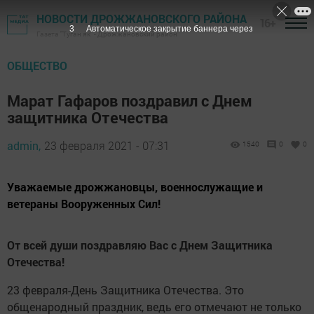
НОВОСТИ ДРОЖЖАНОВСКОГО РАЙОНА
16+
2
Автоматическое закрытие баннера через
Газета "Туган як" - Дрожжановский район
ОБЩЕСТВО
Марат Гафаров поздравил с Днем
защитника Отечества
admin,
23 февраля 2021 - 07:31
1540
0
0
Уважаемые дрожжановцы, военнослужащие и
ветераны Вооруженных Сил!
От всей души поздравляю Вас с Днем Защитника
Отечества!
23 февраля-День Защитника Отечества. Это
общенародный праздник, ведь его отмечают не только