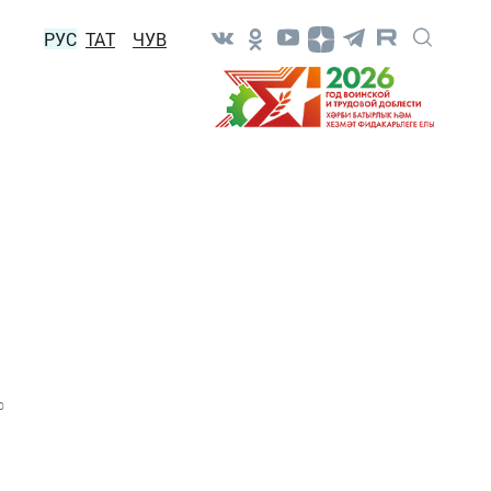
РУС
ТАТ
ЧУВ
0